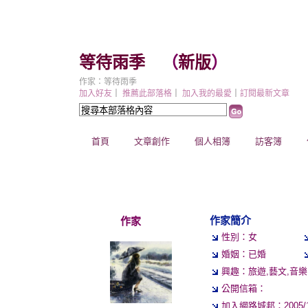
等待雨季
（
新版
）
作家：等待雨季
加入好友
｜
推薦此部落格
｜
加入我的最愛
｜
訂閱最新文章
首頁
文章創作
個人相簿
訪客簿
作家簡介
作家
性別：女
婚姻：已婚
興趣：旅遊,藝文,音樂,
公開信箱：
加入網路城邦：2005/11/