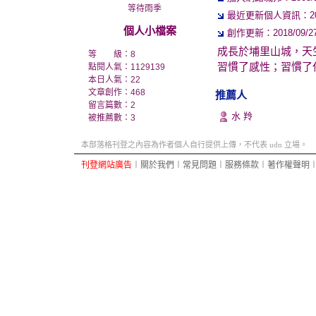
等待雨季
最近更新個人資訊：2018/
個人小檔案
創作更新：2018/09/27 
成長於埔里山城，天
等 級：8
習慣了感性；習慣了
點閱人氣：1129139
本日人氣：22
文章創作：468
推薦人
留言篇數：2
水 羚
被推薦數：
3
本部落格刊登之內容為作者個人自行提供上傳，不代表 udn 立場。
刊登網站廣告
︱
關於我們
︱
常見問題
︱
服務條款
︱
著作權聲明