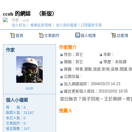
ccoh 的網誌
（
新版
）
作家：ccoh
加入好友
｜
推薦此部落格
｜
加入我的最愛
｜
訂閱最新文章
首頁
文章創作
個人相簿
訪客簿
作家簡介
作家
性別：其它
年齡：
婚姻：其它
學歷：未就讀
興趣：時事,運動,旅遊,影視,音樂,閱讀,
公開信箱：
加入網路城邦：2004/03/23 14:23
ccoh
最近更新個人資訊：2010/10/02 18:55
豈曰無衣？與子同袍。王於興師，修
個人小檔案
等 級：8
推薦人
點閱人氣：31197
本日人氣：0
文章創作：0
留言篇數：147