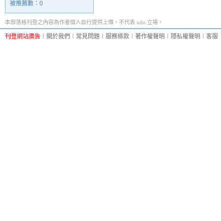
被推薦數：
0
本部落格刊登之內容為作者個人自行提供上傳，不代表 udn 立場。
刊登網站廣告
︱
關於我們
︱
常見問題
︱
服務條款
︱
著作權聲明
︱
隱私權聲明
︱
客服