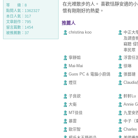
在光裡散步的人。 喜歡恬靜安適的小
等 級：8
懷有剛剛好的熱愛。
點閱人氣：1362327
本日人氣：317
文章創作：795
推薦人
留言篇數：1454
christina koo
中正大
被推薦數：
37
及調查
竊聽 侵
辜民眾
寧靜姐
浮雲任
Mai-Mai
徐琳
Guos PC & 電腦小廚鴿
張藝璉
煙豆
Claudi
子良欲
軒軒Lu
大衛
Annie 
MT佳佳
九里安西王
慕雲
中子（
歐宗智
Charles
楊氏木玉藝術品
美國番