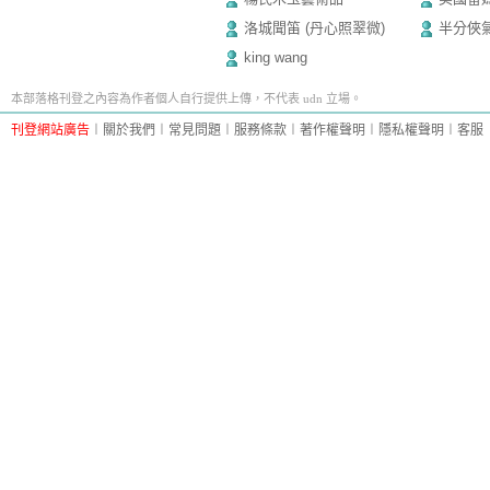
洛城聞笛 (丹心照翠微)
半分俠
king wang
本部落格刊登之內容為作者個人自行提供上傳，不代表 udn 立場。
刊登網站廣告
︱
關於我們
︱
常見問題
︱
服務條款
︱
著作權聲明
︱
隱私權聲明
︱
客服