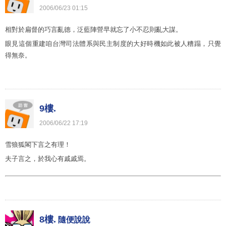
2006
/
06
/
23
01
:
15
相對於扁督的巧言亂德，泛藍陣營早就忘了小不忍則亂大謀。
眼見這個重建咱台灣司法體系與民主制度的大好時機如此被人糟蹋，只覺
得無奈。
9樓.
2006
/
06
/
22
17
:
19
雪狼狐閣下言之有理！
夫子言之，於我心有戚戚焉。
8樓.
隨便說說