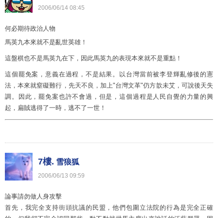
2006
/
06
/
14
08
:
45
何必期待政治人物
馬英九本來就不是亂世英雄！
這盤棋也不是馬英九在下，因此馬英九的表現本來就不是重點！
這個罷免案，意義在過程，不是結果。以台灣當前被李登輝亂修後的憲
法，本來就窒礙難行，先天不良，加上"台灣文革"仍方歆未艾，可說後天失
調。因此，罷免案也許不會過，但是，這個過程是人民自覺的力量的興
起，扁賊逃得了一時，逃不了一世！
7樓.
雪狼狐
2006
/
06
/
13
09
:
59
論事請勿做人身攻擊
首先，我完全支持街頭抗議的民盟，他們包圍立法院的行為是完全正確