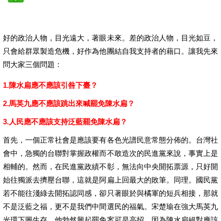
好的政治人物，目光遠大，著眼未來。差的政治人物，目光如豆，
只會給群眾製造危機，好作為他團結自我支持者的藉口。讓我先來
問大家三個問題：
1.陳水扁應不應該引咎下臺？
2.馬英九應不應該跳出來喊罷免陳水扁？
3.人民應不應該支持泛藍罷免陳水扁？
首先，一個正常社會是應該要有各色光譜民意常態分佈的。台灣社
會中，急獨的台聯對掌握政權而不敢造次的民進黨來說，事實上是
相輔的。然而，在民進黨政績不彰，無法向中央開拓票源，只好開
始往獨派去擠壓台聯，這就是阿扁上回最大的敗筆。同理。國民黨
若不能往淺綠去開拓認同感，卻只著眼於與橘軍的短兵相接，那就
不是泛藍之福，更不是我們中間選民的福氣。宋楚瑜在強大馬英九
光環下圖生存，他勃然興起罷免案可是高招。因為陳水扁絕對應該