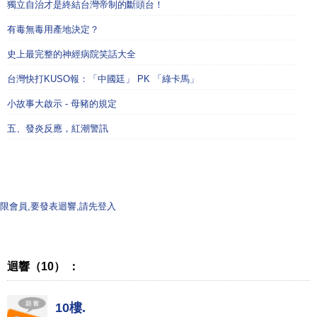
獨立自治才是終結台灣帝制的斷頭台！
有毒無毒用產地決定？
史上最完整的神經病院笑話大全
台灣快打KUSO報：「中國廷」 PK 「綠卡馬」
小故事大啟示 - 母豬的規定
五、發炎反應，紅潮警訊
限會員,要發表迴響,請先登入
迴響（10） ：
10樓.