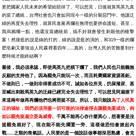
更把國家人民未來的希望給賠掉了。可以想見，日後就算馬英九真
的當了總統，台灣社會也只會如同現今一樣的分裂惡鬥中。他讓泛
綠的再度失去理性，就算民進黨再爛在無理也要拼命護短。甚至，
我烏鴉嘴一點，他還沒當總統前，搞不好就會發生刺殺他的槍擊
案！然後藍的說是綠的打的，綠的說是藍的演的，和319一樣的爛
肥皂劇又要強迫人民霧裡看四年......真的，台灣人民的苦難要到什
麼時候才能終結啊？
最後，我必須承認，即使馬英九把棋下爛了，我們人民也只能義無
反顧的支持他了。因為罷免只能玩一次，而且耗費國家資源甚鉅。
不做則已，一做則非得要成功不可。誠如各位所見，扔屎潑尿、甚
至喊出刺殺馬英九的泛綠已經完全失去理性了，可以想見阿扁接下
來這兩年做再再爛他們也將照挺不誤。所以，我只能說
為了人民真
正的福祉，我們必須用盡一切可能的法律途徑去讓罷免案成功，例
如以
罷免挺扁立委
為威脅。
千萬不能再心存什麼異心，想著要是沒
提罷免就好了、現在能不能先擱置一旁、這樣做恐怕會掀起內
戰......之類的喪氣話。人民要的是一個說話做事都深思熟慮，會克