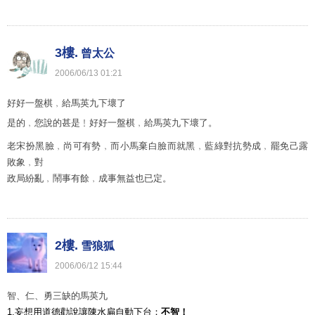
3樓.
曾太公
2006
/
06
/
13
01
:
21
好好一盤棋﹐給馬英九下壞了
是的﹐您說的甚是﹗好好一盤棋﹐給馬英九下壞了。
老宋扮黑臉﹐尚可有勢﹐而小馬棄白臉而就黑﹐藍綠對抗勢成﹐罷免己露
敗象﹐對
政局紛亂﹐鬧事有餘﹐成事無益也已定。
2樓.
雪狼狐
2006
/
06
/
12
15
:
44
智、仁、勇三缺的馬英九
1.妄想用道德勸說讓陳水扁自動下台：
不智！