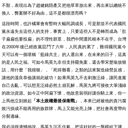
不類，表現出為了趙健銘陪產又把他草草放出來，再出來以總統不
換人，弊案辦不好為由，這不是都很漂亮嗎？
這段時間，也許橘軍會有暫時大幅民調成長，可是那並不代表國民
黨永遠失去這些人的支持，事實上，只要這些人不是轉而成為「肚
子扁扁也要投扁」的不理性群眾，我們中間選民根本不在乎。台灣
在2000年後已經政黨惡鬥了六年，人民真的累了，難得國民黨今
天可以有一個堪稱「藍綠共主」的人選出來，在未來的日子，這真
的是人民之福。可如今馬英九非但支持罷免案，還去學宋楚瑜放狠
話，用什麼「我很狠」，「死得難看」之類的話來製造綠營反感，
讓他的溫良恭儉讓就此破功！如果馬英九不去刺激泛綠，讓民進黨
自己去亂，可以想見泛綠必然土崩瓦解，馬英九將可接收大筆淺綠
的政治資源。如今正中阿扁下懷，他故意裝弱好讓你騎上來，你一
上馬他立刻掀起
「本土政權最後保衛戰」
，本來已經被他的貪污腐
敗污損成不能再用的族群牌，馬上又能光亮上陣，把社會再度帶向
分裂邊緣。
我必須很遺憾地說，馬英九沉不住氣，把這好好的一盤棋給下壞，