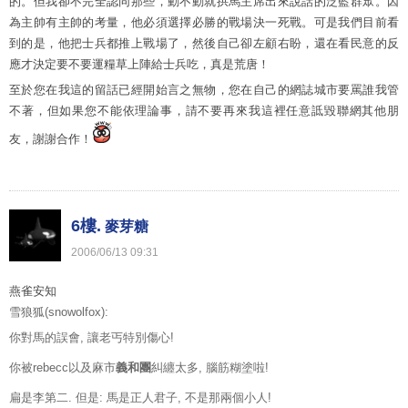
的。但我卻不完全認同那些，動不動就拱馬主席出來說話的泛藍群眾。因
為主帥有主帥的考量，他必須選擇必勝的戰場決一死戰。可是我們目前看
到的是，他把士兵都推上戰場了，然後自己卻左顧右盼，還在看民意的反
應才決定要不要運糧草上陣給士兵吃，真是荒唐！
至於您在我這的留話已經開始言之無物，您在自己的網誌城市要罵誰我管
不著，但如果您不能依理論事，請不要再來我這裡任意詆毀聯網其他朋
友，謝謝合作！
6樓.
麥芽糖
2006
/
06
/
13
09
:
31
燕雀安知
雪狼狐(snowolfox):
你對馬的誤會, 讓老丐特別傷心!
你被rebecc以及麻市
義和團
糾纏太多, 腦筋糊塗啦!
扁是李第二. 但是: 馬是正人君子, 不是那兩個小人!