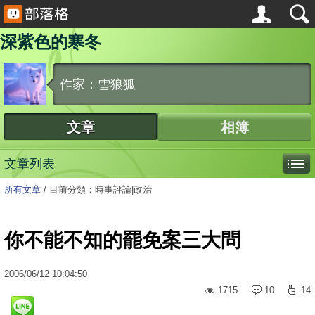
深紫色的寒冬
作家：雪狼狐
文章
相簿
文章列表
所有文章
/
目前分類：時事評論|政治
你不能不知的罷免案三大問
2006
/
06
/
12
10:04:50
1715
10
14