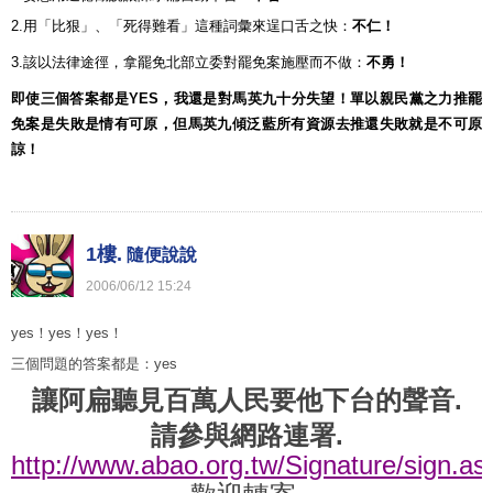
2.用「比狠」、「死得難看」這種詞彙來逞口舌之快：
不仁！
3.該以法律途徑，拿罷免北部立委對罷免案施壓而不做：
不勇！
即使三個答案都是YES，我還是對馬英九十分失望！單以親民黨之力推罷
免案是失敗是情有可原，但馬英九傾泛藍所有資源去推還失敗就是不可原
諒！
1樓.
隨便說說
2006
/
06
/
12
15
:
24
yes！yes！yes！
三個問題的答案都是：yes
讓阿扁聽見百萬人民要他下台的聲音.
請參與網路連署.
http://www.abao.org.tw/Signature/sign.a