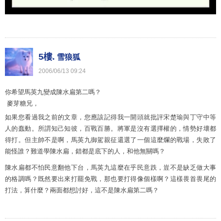
5樓.
雪狼狐
2006
/
06
/
13
09
:
24
你希望馬英九變成陳水扁第二嗎？
麥芽糖兄，
如果您看過我之前的文章，您應該記得我一開頭就批評宋楚瑜與丁守中等
人的蠢動。所謂知己知彼，百戰百勝。將軍是沒有選擇權的，情勢好壞都
得打。但主帥不是啊，馬英九御駕親征還選了一個這麼爛的戰場，失敗了
能怪誰？難道學陳水扁，錯都是底下的人，和他無關嗎？
陳水扁都不怕民意翻他下台，馬英九這麼在乎民意跌，豈不是缺乏做大事
的格調嗎？既然要出來打罷免戰，那也要打得像個樣啊？這樣畏首畏尾的
打法，算什麼？兩面都想討好，這不是陳水扁第二嗎？