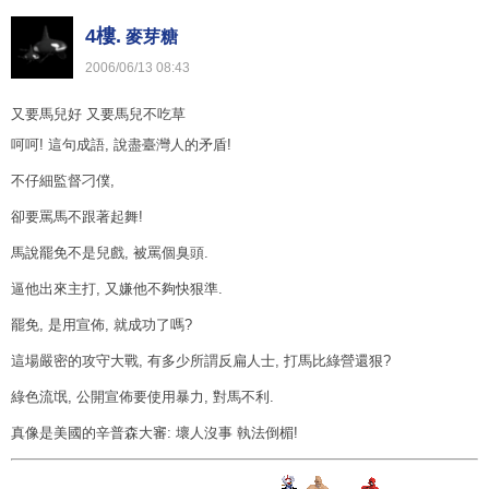
4樓.
麥芽糖
2006
/
06
/
13
08
:
43
又要馬兒好 又要馬兒不吃草
呵呵! 這句成語, 說盡臺灣人的矛盾!
不仔細監督刁僕,
卻要罵馬不跟著起舞!
馬說罷免不是兒戲, 被罵個臭頭.
逼他出來主打, 又嫌他不夠快狠準.
罷免, 是用宣佈, 就成功了嗎?
這場嚴密的攻守大戰, 有多少所謂反扁人士, 打馬比綠營還狠?
綠色流氓, 公開宣佈要使用暴力, 對馬不利.
真像是美國的辛普森大審: 壞人沒事 執法倒楣!