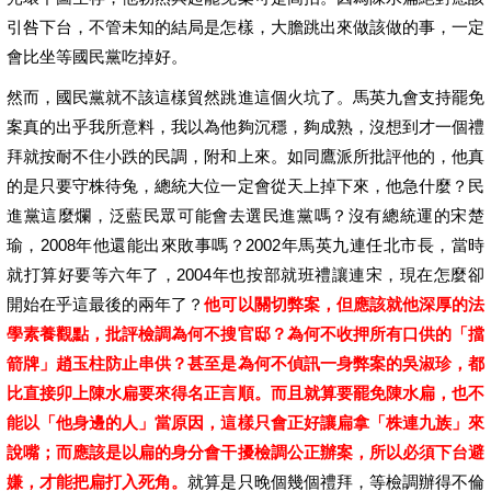
引咎下台，不管未知的結局是怎樣，大膽跳出來做該做的事，一定
會比坐等國民黨吃掉好。
然而，國民黨就不該這樣貿然跳進這個火坑了。馬英九會支持罷免
案真的出乎我所意料，我以為他夠沉穩，夠成熟，沒想到才一個禮
拜就按耐不住小跌的民調，附和上來。如同鷹派所批評他的，他真
的是只要守株待兔，總統大位一定會從天上掉下來，他急什麼？民
進黨這麼爛，泛藍民眾可能會去選民進黨嗎？沒有總統運的宋楚
瑜，2008年他還能出來敗事嗎？2002年馬英九連任北市長，當時
就打算好要等六年了，2004年也按部就班禮讓連宋，現在怎麼卻
開始在乎這最後的兩年了？
他可以關切弊案，但應該就他深厚的法
學素養觀點，批評檢調為何不搜官邸？為何不收押所有口供的「擋
箭牌」趙玉柱防止串供？甚至是為何不偵訊一身弊案的吳淑珍，都
比直接卯上陳水扁要來得名正言順。而且就算要罷免陳水扁，也不
能以「他身邊的人」當原因，這樣只會正好讓扁拿「株連九族」來
說嘴；而應該是以扁的身分會干擾檢調公正辦案，所以必須下台避
嫌，才能把扁打入死角。
就算是只晚個幾個禮拜，等檢調辦得不倫