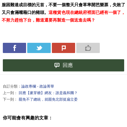
服困難達成目標的元首，不要一個整天只會草率開芭樂票，失敗了
又只會滿嘴藉口的豬頭。
這種貨色現在總統府裡面已經有一個了，
不努力趕他下台，難道還要再製造一個送進去嗎？
回應
自訂分類：
論政專欄 - 政論菁華
上一則：
回應【麥芽糖】網友：誰是義和團？
下一則：
罷免不了總統，就罷免北部挺扁立委
你可能會有興趣的文章：