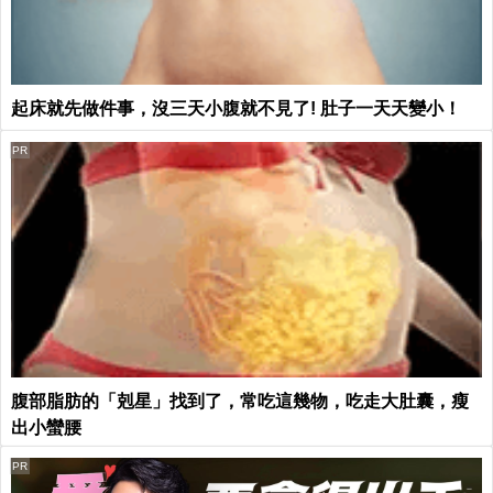
起床就先做件事，沒三天小腹就不見了! 肚子一天天變小！
PR
腹部脂肪的「剋星」找到了，常吃這幾物，吃走大肚囊，瘦
出小蠻腰
PR