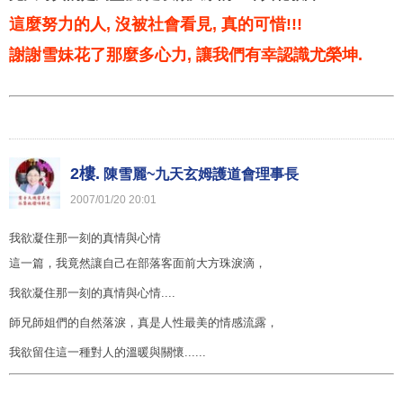
這麼努力的人, 沒被社會看見, 真的可惜!!!
謝謝雪妹花了那麼多心力, 讓我們有幸認識尤榮坤.
2樓.
陳雪麗~九天玄姆護道會理事長
2007
/
01
/
20
20
:
01
我欲凝住那一刻的真情與心情
這一篇，我竟然讓自己在部落客面前大方珠淚滴，
我欲凝住那一刻的真情與心情....
師兄師姐們的自然落淚，真是人性最美的情感流露，
我欲留住這一種對人的溫暖與關懷......