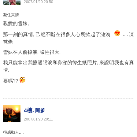
2007
/
01
/
20
20
:
50
凝住真情
親愛的雪妹,
那一刻的真情, 己經不斷在很多人心裏掀起了漣漪
.... 凍
袜條
雪妹在人前掉淚, 犠牲很大,
我只能拿出我擦過眼淚和鼻涕的徫生紙照片, 來證明我也有真
情,
要嗎??
4樓.
阿爹
2007
/
01
/
20
20
:
11
很感動人....