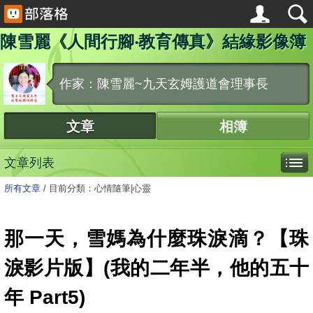
陳雪麗《人間行腳‧教育傳真》結緣影像簿
作家：陳雪麗~九天玄姆護道會理事長
文章
相簿
文章列表
所有文章
/
目前分類：心情隨筆|心靈
那一天，雪媽為什麼珠淚滴？【珠
淚影片版】(我的二年半，他的五十
年 Part5)