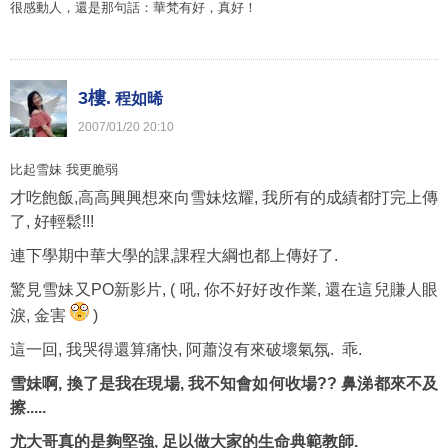
很感動人，還是那句話：華梵有好，真好！
3樓.
程如晞
2007
/
01
/
20
20
:
10
比起雪妹 我更脆弱
才吃飽飯,高高興興想來向雪妹炫耀, 我所有的成績都打完上傳
了, 好輕鬆!!!
連下學期中華大學的課,課程大綱也都上傳好了.
驚見雪妹又PO新影片, ( 吼, 你不好好改作業, 還在這兒賺人眼
淚, 金害
)
這一回, 我哭得還算痛快, 阿蕭沒有來破壞氣氛. 乖.
雪妹啊, 換了是我在現場, 我不知會如何收場?? 鼻涕都來不及
擦.....
尤大哥真的是夠堅強, 足以做大家的生命典範教師.