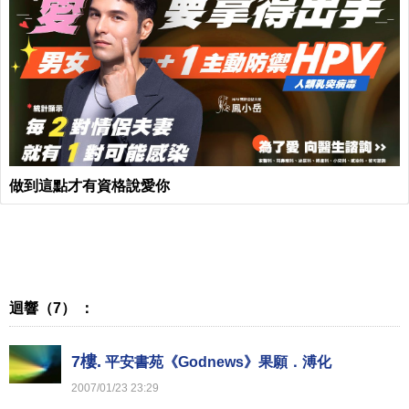
做到這點才有資格說愛你
迴響（7） ：
7樓.
平安書苑《Godnews》果願．溥化
2007
/
01
/
23
23
:
29