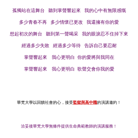
孤獨站在這舞台
聽到掌聲響起來
我的心中有無限感慨
多少青春不再
多少情懷已更改
我還擁有你的愛
想起初次的舞台
聽到第一聲喝采
我的眼淚忍不住掉下來
經過多少失敗
經過多少等待
告訴自己要忍耐
掌聲響起來 我心更明白
你的愛將與我同在
掌聲響起來 我心更明白
歌聲交會你我的愛
華梵大學以回饋社會的心，接受
監獄與高中職
的演講邀約！
洽妥後華梵大學無條件提供生命典範教師的演講服務！