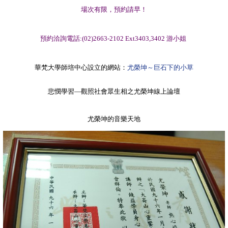
場次有限，預約請早！
預約洽詢電話
:(02)2663-2102 Ext3403,3402 游小姐
華梵大學師培中心設立的
網站：
尤榮坤～巨石下的小草
悲憫學習—觀照社會眾生相之尤榮坤線上論壇
尤榮坤的音樂天地