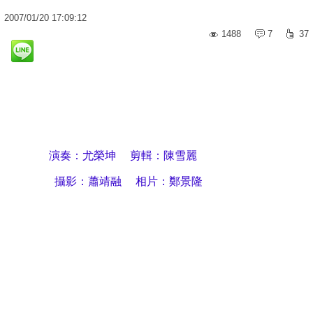
2007
/
01
/
20
17:09:12
1488
7
37
演奏：尤榮坤
剪輯：陳雪麗
攝影：蕭靖融
相片：鄭景隆