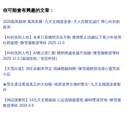
你可能會有興趣的文章：
2026龍馬精神 萬馬奔騰~九天玄姆護道會~天人共辦至誠行 齊心向前創
新局
【AI科技與人性】未來只靠聰明完全不夠 澳洲禁止16歲以下青少年使用
社群媒體~陳雪麗教授導聆 2025.12.6
【AI科技與人性】AI教父黃仁勳 聰明將越來越不值錢~陳雪麗教授導聆
2025.12.6 (遠端技術／包安科技)
【天雪白蓮】39生命劇本早定 因緣甦醒歸隊~陳雪麗教授澆灌心靈荒原
小品
★眾生還沒看過真正的大劫難~南屏道濟古佛的警示~九天玄姆護道會製
作
【神話護黎民】14九天玄姆娘娘 心起貪嗔癡愛慾 瞬時墜落苦海~陳雪麗
教授導聆 2024.6.8