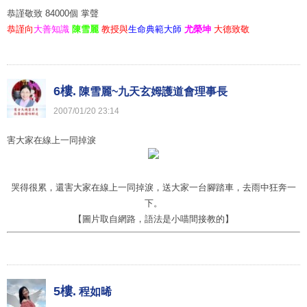
恭謹敬致 84000個 掌聲
恭謹向
大善知識
陳雪麗
教授與
生命典範大師
尤榮坤
大德致敬
6樓.
陳雪麗~九天玄姆護道會理事長
2007
/
01
/
20
23
:
14
害大家在線上一同掉淚
哭得很累，還害大家在線上一同掉淚，送大家一台腳踏車，去雨中狂奔一
下。
【圖片取自網路，語法是小喵間接教的】
5樓.
程如晞