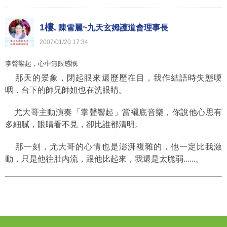
1樓.
陳雪麗~九天玄姆護道會理事長
2007
/
01
/
20
17
:
34
掌聲響起，心中無限感慨
那天的景象，閉起眼來還歷歷在目，我作結語時失態哽
咽，台下的師兄師姐也在洗眼睛。
尤大哥主動演奏「掌聲響起」當襯底音樂，你說他心思有
多細膩，眼睛看不見，卻比誰都清明。
那一刻，尤大哥的心情也是澎湃複雜的，他一定比我激
動，只是他往肚內流，跟他比起來，我還是太脆弱
......。