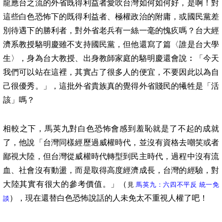
龍應台之流的外省既得利益者愛吹台灣如何如何好，是啊！對
這些白色恐怖下的既得利益者、極權政治的附庸，或國民黨差
別待遇下的勝利者，對外省老兵有一絲一毫的愧疚嗎？台大經
濟系教授駱明慶雖不支持國民黨，但他還寫了篇〈誰是台大學
生〉，身為台大教授、出身教師家庭的駱明慶還會說︰「今天
我們可以站在這裡，其實占了很多人的便宜，不要因此以為自
己很優秀。」，這批外省貴族真的覺得外省賤民的犧牲是「活
該」嗎？
相較之下，馬英九對白色恐怖會感到羞恥就是了不起的成就
了，他說「台灣同樣經歷過威權時代，並沒有資格去嘲笑或者
鄙視大陸，但台灣從威權時代轉型到民主時代，過程中沒有流
血、社會沒有動盪，而是取得高度經濟成長，台灣的經驗，對
大陸其實有很大的參考價值。」（
見
馬英九：六四不平反
統一免
），現在還替白色恐怖說話的人未免太不重視人權了吧！
談