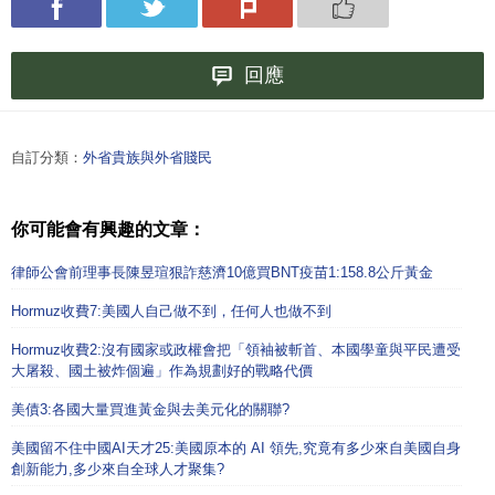
回應
自訂分類：
外省貴族與外省賤民
你可能會有興趣的文章：
律師公會前理事長陳昱瑄狠詐慈濟10億買BNT疫苗1:158.8公斤黃金
Hormuz收費7:美國人自己做不到，任何人也做不到
Hormuz收費2:沒有國家或政權會把「領袖被斬首、本國學童與平民遭受
大屠殺、國土被炸個遍」作為規劃好的戰略代價
美債3:各國大量買進黃金與去美元化的關聯?
美國留不住中國AI天才25:美國原本的 AI 領先,究竟有多少來自美國自身
創新能力,多少來自全球人才聚集?