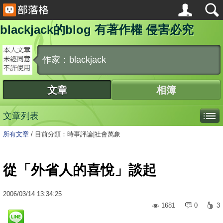
blackjack的blog 有著作權 侵害必究
作家：blackjack
文章
相簿
文章列表
所有文章
/
目前分類：時事評論|社會萬象
從「外省人的喜悅」談起
2006
/
03
/
14
13:34:25
1681
0
3