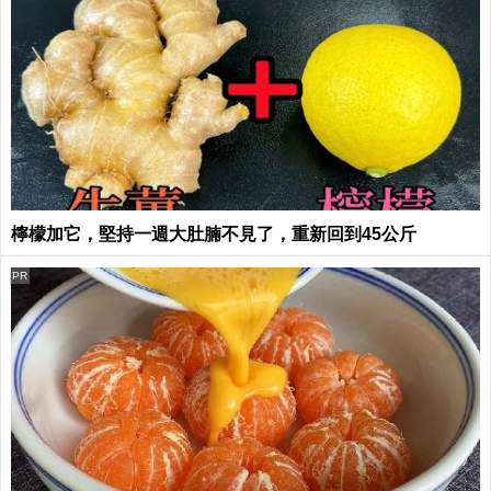
檸檬加它，堅持一週大肚腩不見了，重新回到45公斤
PR