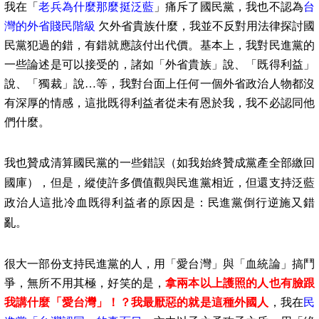
我在「
老兵為什麼那麼挺泛藍
」痛斥了國民黨，我也不認為
台
灣的外省賤民階級
欠外省貴族什麼，我並不反對用法律探討國
民黨犯過的錯，有錯就應該付出代價。基本上，我對民進黨的
一些論述是可以接受的，諸如「外省貴族」說、「既得利益」
說、「獨裁」說
…
等，我對台面上任何一個外省政治人物都沒
有深厚的情感，這批既得利益者從未有恩於我，我不必認同他
們什麼。
我也贊成清算國民黨的一些錯誤（如我始終贊成黨產全部繳回
國庫），但是，縱使許多價值觀與民進黨相近，但還支持泛藍
政治人這批冷血既得利益者的原因是：民進黨倒行逆施又錯
亂。
很大一部份支持民進黨的人，用「愛台灣」與「血統論」搞鬥
爭，無所不用其極，好笑的是，
拿兩本以上護照的人也有臉跟
我講什麼「愛台灣」！？我最厭惡的就是這種外國人
，我在
民