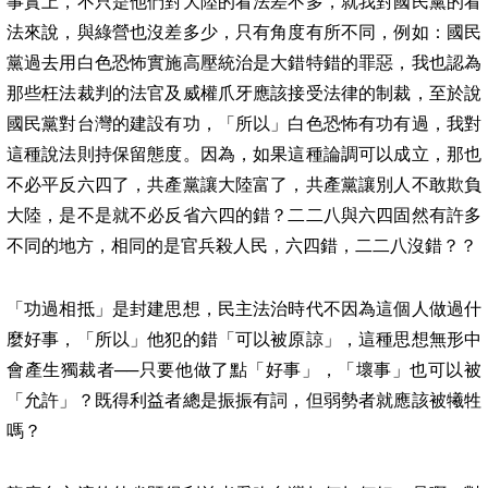
事實上，不只是他們對大陸的看法差不多，就我對國民黨的看
法來說，與綠營也沒差多少，只有角度有所不同，例如：國民
黨過去用白色恐怖實施高壓統治是大錯特錯的罪惡，我也認為
那些枉法裁判的法官及威權爪牙應該接受法律的制裁，至於說
國民黨對台灣的建設有功，「所以」白色恐怖有功有過，我對
這種說法則持保留態度。因為，如果這種論調可以成立，那也
不必平反六四了，共產黨讓大陸富了，共產黨讓別人不敢欺負
大陸，是不是就不必反省六四的錯？二二八與六四固然有許多
不同的地方，相同的是官兵殺人民，六四錯，二二八沒錯？？
「功過相抵」是封建思想，民主法治時代不因為這個人做過什
麼好事，「所以」他犯的錯「可以被原諒」，這種思想無形中
會產生獨裁者──只要他做了點「好事」，「壞事」也可以被
「允許」？既得利益者總是振振有詞，但弱勢者就應該被犧牲
嗎？