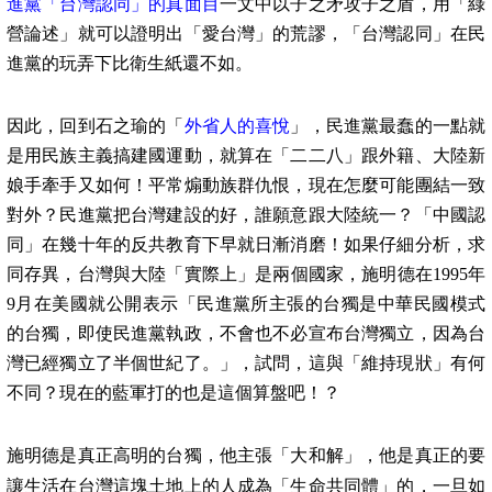
進黨「台灣認同」的真面目
一文中以子之矛攻子之盾，用「綠
營論述」就可以證明出「愛台灣」的荒謬，「台灣認同」在民
進黨的玩弄下比衛生紙還不如。
因此，回到石之瑜的「
外省人的喜悅
」，民進黨最蠢的一點就
是用民族主義搞建國運動，就算在「二二八」跟外籍、大陸新
娘手牽手又如何！平常煽動族群仇恨，現在怎麼可能團結一致
對外？民進黨把台灣建設的好，誰願意跟大陸統一？「中國認
同」在幾十年的反共教育下早就日漸消磨！如果仔細分析，求
同存異，台灣與大陸「實際上」是兩個國家，施明德在
1995
年
9
月在美國就公開表示「民進黨所主張的台獨是中華民國模式
的台獨，即使民進黨執政，不會也不必宣布台灣獨立，因為台
灣已經獨立了半個世紀了。」，試問，這與「維持現狀」有何
不同？現在的藍軍打的也是這個算盤吧！？
施明德是真正高明的台獨，他主張「大和解」，他是真正的要
讓生活在台灣這塊土地上的人成為「生命共同體」的，一旦如