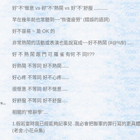
好"不"愜意 vs 好"不"熱鬧 vs 好"不"舒服 ...........
早在幾年前也常聽到~~"恢復疲勞" (錯誤的語詞)
好不容易 ~ 是 OK 的
非常熱鬧的活動或表演也能說寫成~~好不熱鬧 (#@%$!) .....
好 不 熱 鬧 跟 門 可 羅 雀 有何 不 同!!??
好熱鬧 不等同 好不熱鬧......
好心疼 不等同 好不心疼......
很愜意 不等同 好不愜意.....
好舒服 不等同 好不舒服.....
e...
相關的"修辭學"....
1.假若當時我已經能夠記事兒 .我必會把聯軍的罪行寫的更具體.更"
(老舍:小花朵集)