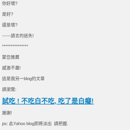
你好壞?
是好?
還是壞?
------語言的迷失!
***************
蒙您推薦
感激不盡!
這是我另一blog的文章
請瀏覽:
試吃 ! 不吃白不吃, 吃了是白癡!
謝謝!
ps: 此Yahoo blog即將淡出 請把握.