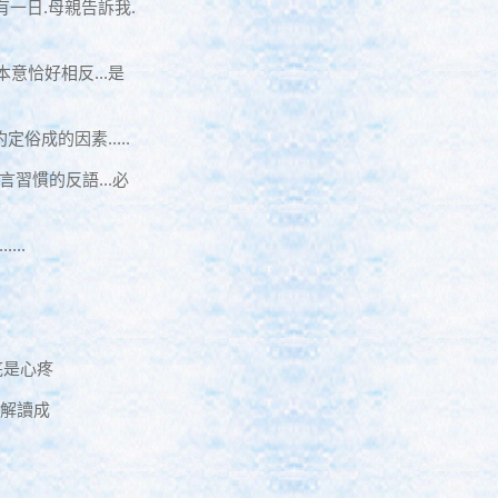
有一日.母親告訴我.
本意恰好相反...是
定俗成的因素.....
言習慣的反語...必
...
到底是心疼
以解讀成