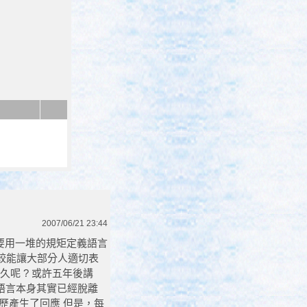
2007/06/21 23:44
師想要用一堆的規矩定義語言
比較能讓大部分人適切表
久呢 ? 或許五年後講
來，語言本身其實已經脫離
歷產生了回應 但是，每