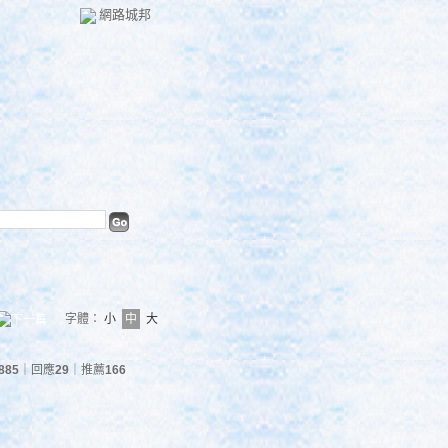
網路城邦
字體：
小
中
大
885
｜回應
29
｜推薦
166