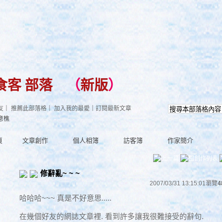
食客 部落
（
新版
）
友
｜
推薦此部落格
｜
加入我的最愛
｜
訂閱最新文章
意樵
頁
文章創作
個人相簿
訪客簿
作家簡介
修辭亂~ ~ ~
2007/03/31 13:15:01
瀏覽
4
哈哈哈~~~ 真是不好意思.....
在幾個好友的網誌文章裡. 看到許多讓我很難接受的辭句.