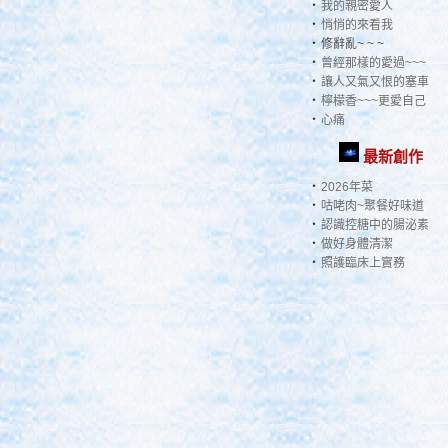
‧
我的親密愛人
‧
悄悄的來看我
‧
修辭亂~ ~ ~
‧
曾經那樣的愛過~~~
‧
讓人又氣又恨的塞車
‧
檸檬香~~~更愛自己
‧
心痛
最新創作
‧
2026年菜
‧
咕咾肉~聚餐好味道
‧
認識控糖中的腸泌素
‧
做好身體清潔
‧
照護臨床上實務