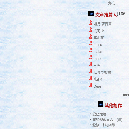
意樵
(166)
文章推薦人
如月 夢真齋
托可少_
李小花
ebisu
etalan
pippen
三黑
仁真卓格爾
米那在
Dear
mor
其他創作
‧
愛已走遠
‧
我的親密愛人....(續)
‧
龍族~冰滴網聚