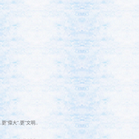
偉大".更"文明..