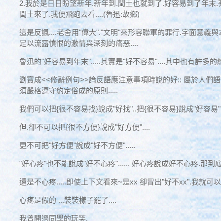
2.我於是日日盼望新年.新年到.閏土也就到了.好容易到了年末.
閏土來了.我便飛跑去看....(魯迅:故鄉)
這是反諷....老舍用"偉大"."文明"來形容聯軍的罪行.字面意義與
足以流露憤恨的激情與深刻的痛惡....
魯迅的"好容易到年末".....其實是"好不容易"....其中也有許多的約
劉寶成<<修辭例句>>論反語應注意事項時說的好:: 屬於人們語
須嚴格遵守約定俗成的原則.....
我們可以把{很不容易找}說成"好找"..把{很不容易}說成"好容易"...
但.卻不可以把{很不方便}說成"好方便"....
更不可把"好方便"說成"好不方便".....
"好心疼"也不能說成"好不心疼"...... 好心疼說成好不心疼.那
還是不心疼.....即使上下文看來~是xx 卻冒出"好不xx".我就可
心疼是假的 ...裝裝樣子罷了....
我曾開過同學的玩笑.