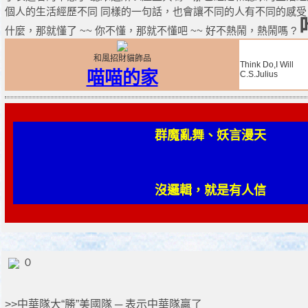
個人的生活經歷不同 同樣的一句話，也會讓不同的人有不同的感受 ~~ 
什麼，那就懂了 ~~ 你不懂，那就不懂吧 ~~ 好不熱鬧，熱鬧嗎 ?
和風招財貓飾品
Think Do,I Will
喵喵的家
C.S.Julius
群魔亂舞、妖言漫天
沒邏輯，就是有人信
０
>>中華隊大“勝”美國隊 ─ 表示中華隊贏了