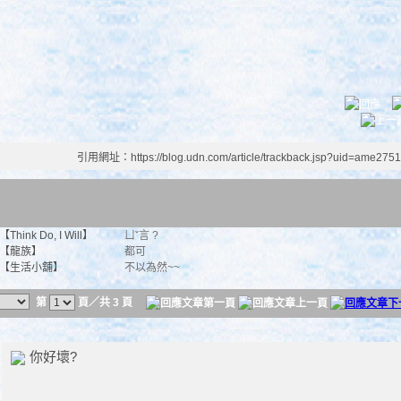
引用網址：https://blog.udn.com/article/trackback.jsp?uid=ame275
【Think Do, I Will】
ㄩˇ言 ?
【龍族】
都可
【生活小舖】
不以為然~~
第
頁／共 3 頁
你好壞?