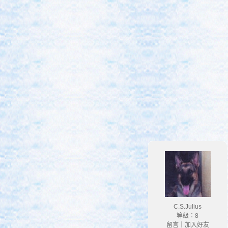
C.S.Julius
等級：8
留言
｜
加入好友