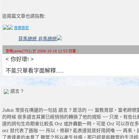
這兩篇文章也請指教:
我佛慈悲
菲馬總統 非馬總統
意樵(ame2751) 於 2008-10-16 12:53 回覆：
< 你好壞! >
不能只單看字面解釋.....
語言 ?
Julius 常掛在嘴邊的一句話 語言 ? 是活的 ~~ 當教育部，當老
的時候 很多語言其實已經悄悄的轉換了他的規矩 ~~ 只是，有些
達的詞句生命期會比較長 Orz 或許轟動一時，可是 Orz 可以存在多
orz 就代表了遜咖 ~~ 所以，修辭? 能表達就是好用詞嚕 ~~ 再
了表達者的本意了 聽眾之所以產生共鳴，那已經是和聽眾的生活經