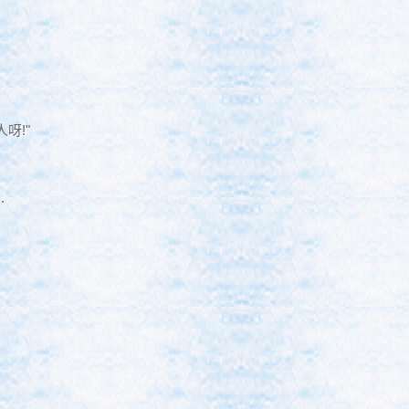
呀!"
.