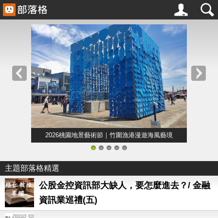
2026桃園地景藝術節｜竹圍漁港漫遊海風藝境
1
2
3
4
5
主題部落格精選
公股金控資訊部大缺人，要怎麼進去？/ 金融
資訊業巡禮(五)