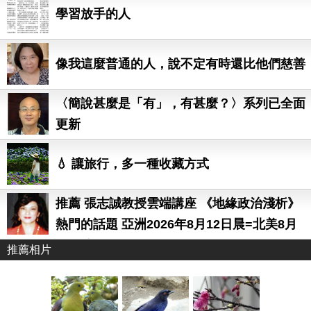
學習放手的人
像我這麼普通的人，說不定有時還比他們慈善
〈簡說甚麼是「有」，有甚麼？〉系列已全面
更新
💧 讓旅行，多一種收藏方式
推薦 張志誠教授雲端講座 《地緣政治淺析》
熱門的話題 亞洲2026年8月12日晨=北美8月
11日晚
推薦相片