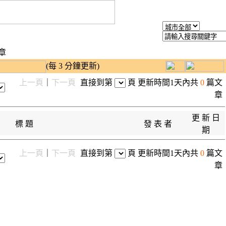
章
(每 3 分鐘更新)
上一頁
｜
下一頁
直接到第
頁 更新時間1天內共
0
篇文
章
更 新 日
標 題
發 表 者
期
上一頁
｜
下一頁
直接到第
頁 更新時間1天內共
0
篇文
章