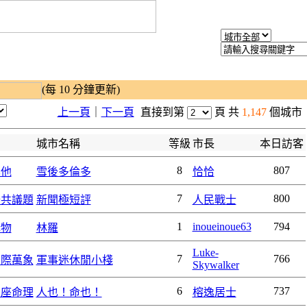
(每 10 分鐘更新)
上一頁
｜
下一頁
直接到第
頁 共
1,147
個城市
城市名稱
等級
市長
本日訪客
8
807
其他
雪後多倫多
恰恰
7
800
公共議題
新聞極短評
人民戰士
1
inoueinoue63
794
購物
林羅
Luke-
7
766
國際萬象
軍事迷休閒小棧
Skywalker
6
737
星座命理
人也！命也！
榕逸居士