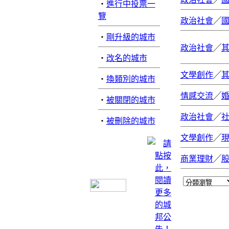
‧
進行中投票一
覽
政治社會
╱
‧
剛升級的城市
政治社會
╱
‧
改名的城市
文學創作
╱
‧
換類別的城市
情感交流
╱
‧
被關閉的城市
政治社會
╱
‧
被刪除的城市
文學創作
╱
商業理財
╱