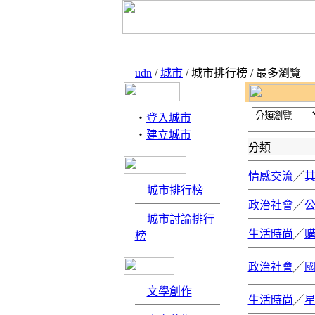
udn
/
城市
/ 城市排行榜 / 最多瀏覽
‧
登入城市
‧
建立城市
分類
情感交流
╱
城市排行榜
政治社會
╱
城市討論排行
生活時尚
╱
榜
政治社會
╱
文學創作
生活時尚
╱