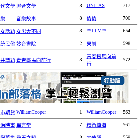
8
UNITAS
717
現代文學
聯合文學
8
700
音樂
音樂故事
傻傻
8
**J I M**
654
男女話題
女男大不同
2
598
傳統民俗
妙音書院
果前
青春鐵馬向前
8
572
公共議題
青春鐵馬向前行
行
WilliamCooper
1
WilliamCooper
563
股市期貨
7
561
政治時事
異言堂
精衛填海
8
559
國際萬象
尋王之盟
文俠隱