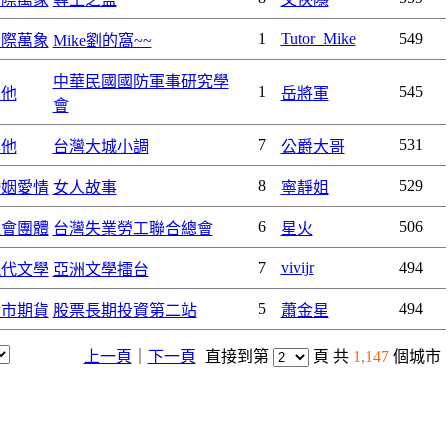
1
Tutor_Mike
549
國際萬象
Mike劉的窩~~
中華民國國防軍事研究學
1
545
其他
岳將軍
會
7
531
其他
台灣大城小調
公爵大哥
8
529
婚姻愛情
女人故事
寧靜姐
6
506
社會團體
台灣失業勞工聯合總會
星火
7
vivijr
494
現代文學
亞洲文學擂台
5
494
股市期貨
股票長期投資第二站
蕭金星
上一頁
｜
下一頁
直接到第
頁 共
1,147
個城市