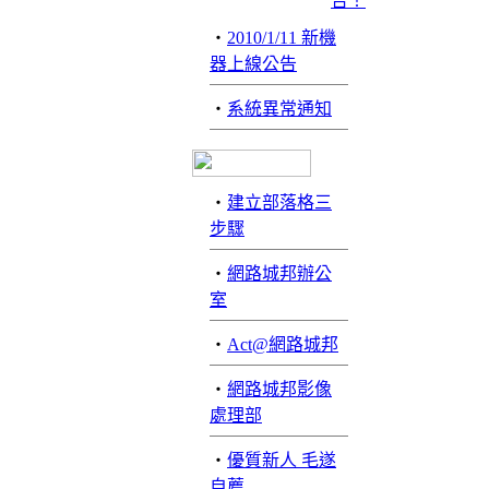
‧
2010/1/11 新機
器上線公告
‧
系統異常通知
‧
建立部落格三
步驟
‧
網路城邦辦公
室
‧
Act@網路城邦
‧
網路城邦影像
處理部
‧
優質新人 毛遂
自薦