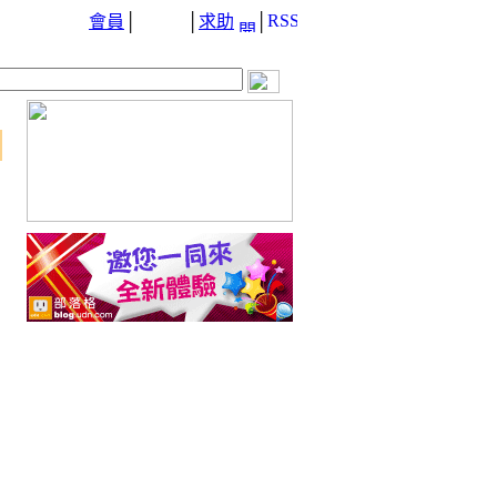
會員
│
│
求助
│