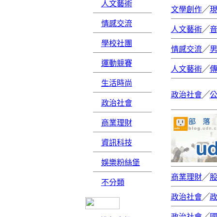
人文藝術
文學創作
╱
情感交流
人文藝術
╱
學校社團
情感交流
╱
運動競賽
人文藝術
╱
生活時尚
政治社會
╱
政治社會
商業理財
資訊科技
娛樂粉絲堡
商業理財
╱
不分類
政治社會
╱
政治社會
╱