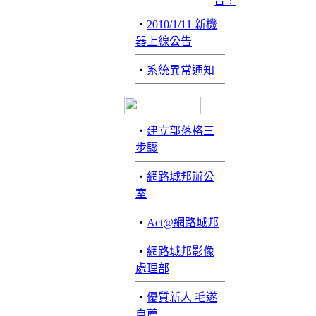
‧
2010/1/11 新機
器上線公告
‧
系統異常通知
‧
建立部落格三
步驟
‧
網路城邦辦公
室
‧
Act@網路城邦
‧
網路城邦影像
處理部
‧
優質新人 毛遂
自薦