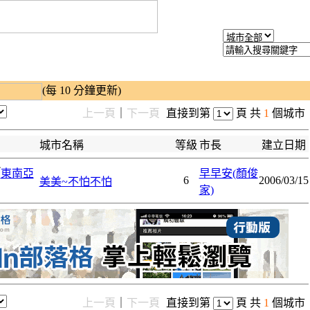
(每 10 分鐘更新)
上一頁
｜
下一頁
直接到第
頁 共
1
個城市
城市名稱
等級
市長
建立日期
╱
東南亞
早早安(顏俊
6
2006/03/15
美美~不怕不怕
家)
上一頁
｜
下一頁
直接到第
頁 共
1
個城市