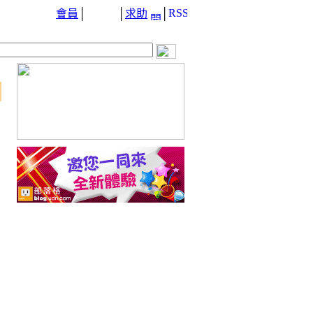
會員
│
│
求助
│