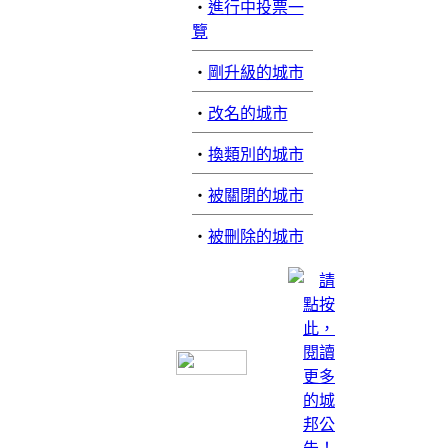
‧
進行中投票一
覽
‧
剛升級的城市
‧
改名的城市
‧
換類別的城市
‧
被關閉的城市
‧
被刪除的城市