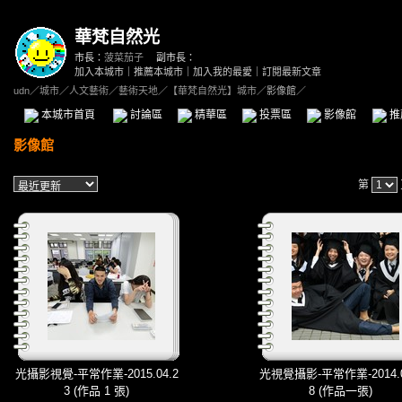
華梵自然光
市長：
菠菜茄子
副市長：
加入本城市
｜
推薦本城市
｜
加入我的最愛
｜
訂閱最新文章
udn
／
城市
／
人文藝術
／
藝術天地
／
【華梵自然光】城市
／影像館／
本城市首頁
討論區
精華區
投票區
影像館
推
影像館
第
光攝影視覺-平常作業-2015.04.2
光視覺攝影-平常作業-2014.0
3 (作品 1 張)
8 (作品一張)