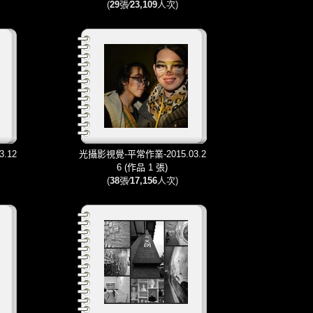
(
29
張∕
23,109
人次)
.12
光攝影視覺-平常作業-2015.03.2
6 (作品 1 張)
(
38
張∕
17,156
人次)