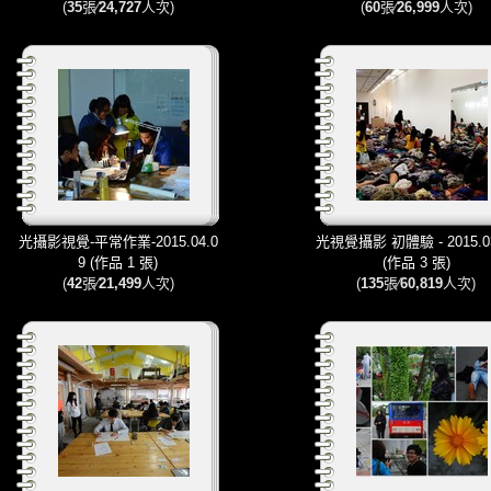
(
35
張∕
24,727
人次)
(
60
張∕
26,999
人次)
光攝影視覺-平常作業-2015.04.0
光視覺攝影 初體驗 - 2015.03
9 (作品 1 張)
(作品 3 張)
(
42
張∕
21,499
人次)
(
135
張∕
60,819
人次)