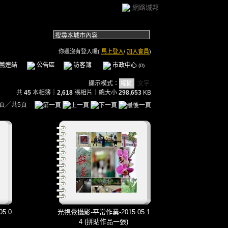
網路城邦
你還沒有登入喔(
馬上登入
/
加入會員
)
薦連結
公告區
訪客簿
市政中心
(0)
顯示模式：
縮圖
文字
共
45
本相簿
｜
2,618
張相片｜總大小
298,653
KB
頁／共5頁
5.0
光視覺攝影-平常作業-2015.05.1
4 (拼貼作品一張)