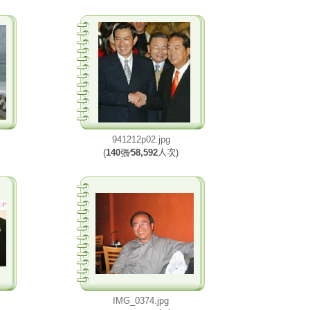
941212p02.jpg
(
140
張∕
58,592
人次)
IMG_0374.jpg