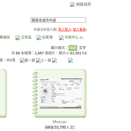
網路城邦
你還沒有登入喔(
馬上登入
/
加入會員
)
薦連結
公告區
訪客簿
市政中心
(0)
顯示模式：
縮圖
文字
共
68
本相簿
｜
1,487
張相片｜總大小
61,301
KB
頁／共8頁
Moscao
(
68
張∕
33,795
人次)