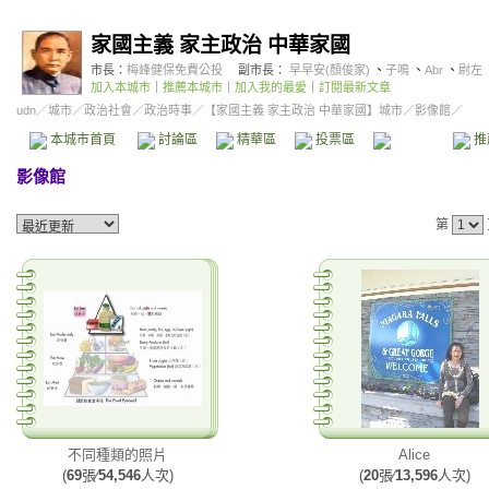
家國主義 家主政治 中華家國
市長：
梅峰健保免費公投
副市長：
早早安(顏俊家)
、
子鳴
、
Abr
、
尉左
加入本城市
｜
推薦本城市
｜
加入我的最愛
｜
訂閱最新文章
udn
／
城市
／
政治社會
／
政治時事
／
【家國主義 家主政治 中華家國】城市
／影像館／
本城市首頁
討論區
精華區
投票區
影像館
推
影像館
第
不同種類的照片
Alice
(
69
張∕
54,546
人次)
(
20
張∕
13,596
人次)