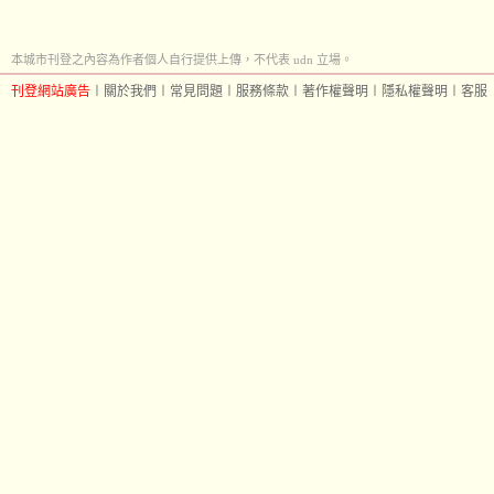
本城市刊登之內容為作者個人自行提供上傳，不代表 udn 立場。
刊登網站廣告
︱
關於我們
︱
常見問題
︱
服務條款
︱
著作權聲明
︱
隱私權聲明
︱
客服