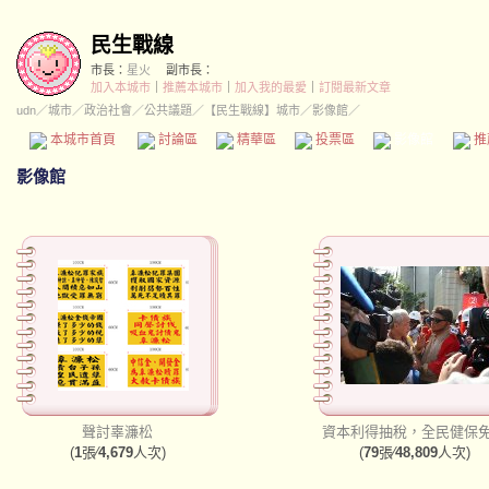
民生戰線
市長：
星火
副市長：
加入本城市
｜
推薦本城市
｜
加入我的最愛
｜
訂閱最新文章
udn
／
城市
／
政治社會
／
公共議題
／
【民生戰線】城市
／影像館／
本城市首頁
討論區
精華區
投票區
影像館
推
影像館
聲討辜濂松
資本利得抽稅，全民健保
(
1
張∕
4,679
人次)
(
79
張∕
48,809
人次)