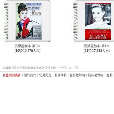
奧黛麗赫本-第2本
奧黛麗赫本-第1本
(
10
張∕
10,270
人次)
(
11
張∕
17,518
人次)
本城市刊登之內容為作者個人自行提供上傳，不代表 udn 立場。
刊登網站廣告
︱
關於我們
︱
常見問題
︱
服務條款
︱
著作權聲明
︱
隱私權聲明
︱
客服