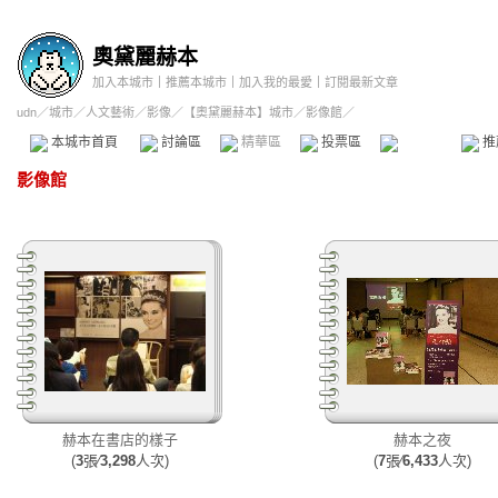
奧黛麗赫本
加入本城市
｜
推薦本城市
｜
加入我的最愛
｜
訂閱最新文章
udn
／
城市
／
人文藝術
／
影像
／
【奧黛麗赫本】城市
／影像館／
本城市首頁
討論區
精華區
投票區
影像館
推
影像館
赫本在書店的樣子
赫本之夜
(
3
張∕
3,298
人次)
(
7
張∕
6,433
人次)