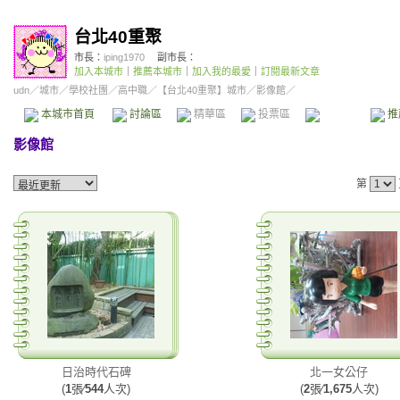
台北40重聚
市長：
iping1970
副市長：
加入本城市
｜
推薦本城市
｜
加入我的最愛
｜
訂閱最新文章
udn
／
城市
／
學校社團
／
高中職
／
【台北40重聚】城市
／影像館／
本城市首頁
討論區
精華區
投票區
影像館
推
影像館
第
日治時代石碑
北一女公仔
(
1
張∕
544
人次)
(
2
張∕
1,675
人次)