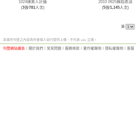
1024練美人計攝
2010 0925舞蹈表演
(
3
張∕
781
人次)
(
5
張∕
1,145
人次)
第
本城市刊登之內容為作者個人自行提供上傳，不代表 udn 立場。
刊登網站廣告
︱
關於我們
︱
常見問題
︱
服務條款
︱
著作權聲明
︱
隱私權聲明
︱
客服