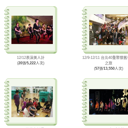
12/12表演美人計
12/9-12/11 台北40重聚懷
(
20
張∕
5,222
人次)
之旅
(
57
張∕
13,550
人次)