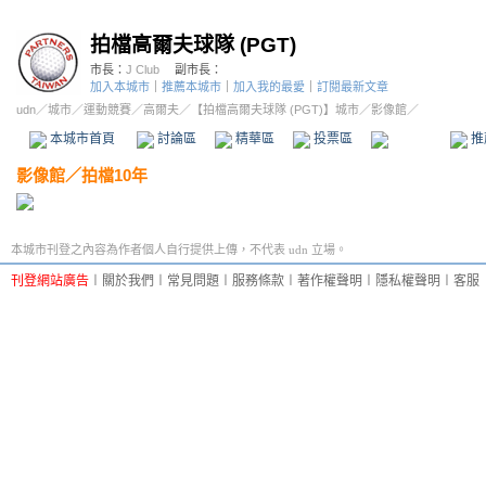
拍檔高爾夫球隊 (PGT)
市長：
J Club
副市長：
加入本城市
｜
推薦本城市
｜
加入我的最愛
｜
訂閱最新文章
udn
／
城市
／
運動競賽
／
高爾夫
／
【拍檔高爾夫球隊 (PGT)】城市
／影像館／
本城市首頁
討論區
精華區
投票區
影像館
推
影像館
／
拍檔10年
本城市刊登之內容為作者個人自行提供上傳，不代表 udn 立場。
刊登網站廣告
︱
關於我們
︱
常見問題
︱
服務條款
︱
著作權聲明
︱
隱私權聲明
︱
客服