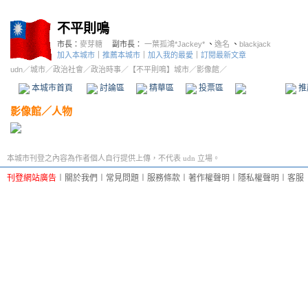
不平則鳴
市長：
麥芽糖
副市長：
一葉孤鴻*Jackey*
、
逸名
、
blackjack
加入本城市
｜
推薦本城市
｜
加入我的最愛
｜
訂閱最新文章
udn
／
城市
／
政治社會
／
政治時事
／
【不平則鳴】城市
／影像館／
本城市首頁
討論區
精華區
投票區
影像館
推
影像館
／
人物
本城市刊登之內容為作者個人自行提供上傳，不代表 udn 立場。
刊登網站廣告
︱
關於我們
︱
常見問題
︱
服務條款
︱
著作權聲明
︱
隱私權聲明
︱
客服