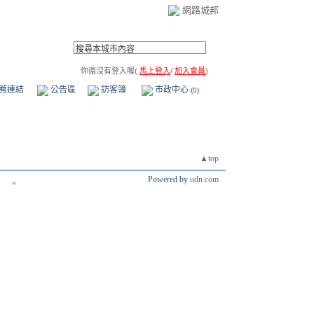
網路城邦
你還沒有登入喔(
馬上登入
/
加入會員
)
薦連結
公告區
訪客簿
市政中心
(0)
▲top
Powered by
udn.com