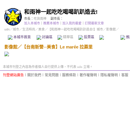
和雨神一起吃吃喝喝趴趴造去!
市長：
吃貨雨神
副市長：
加入本城市
｜
推薦本城市
｜
加入我的最愛
｜
訂閱最新文章
udn
／
城市
／
生活時尚
／
美食
／
【和雨神一起吃吃喝喝趴趴造去!】城市
／影像館／
本城市首頁
討論區
精華區
投票區
影像館
推
影像館
／
【台南新營─美食】Le marée 拉蔴里
本城市刊登之內容為作者個人自行提供上傳，不代表 udn 立場。
刊登網站廣告
︱
關於我們
︱
常見問題
︱
服務條款
︱
著作權聲明
︱
隱私權聲明
︱
客服