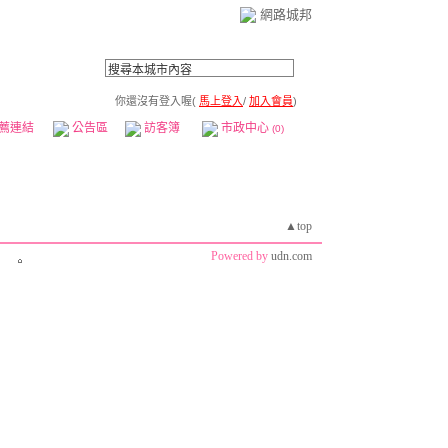
網路城邦
你還沒有登入喔(
馬上登入
/
加入會員
)
薦連結
公告區
訪客簿
市政中心
(0)
▲top
Powered by
udn.com