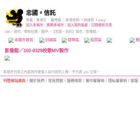
忠國。信託
市長：
畢業生
副市長：
朱琪老師
、
妹妹爸
、
pacy
加入本城市
｜
推薦本城市
｜
加入我的最愛
｜
訂閱最新文章
udn
／
城市
／
學校社團
／
國中
／
【忠國。信託】城市
／影像館／
本城市首頁
討論區
精華區
投票區
影像館
推
影像館
／
102-0329校歌MV製作
本城市刊登之內容為作者個人自行提供上傳，不代表 udn 立場。
刊登網站廣告
︱
關於我們
︱
常見問題
︱
服務條款
︱
著作權聲明
︱
隱私權聲明
︱
客服