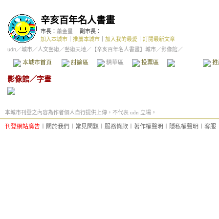
辛亥百年名人書畫
市長：
蕭金星
副市長：
加入本城市
｜
推薦本城市
｜
加入我的最愛
｜
訂閱最新文章
udn
／
城市
／
人文藝術
／
藝術天地
／
【辛亥百年名人書畫】城市
／影像館／
本城市首頁
討論區
精華區
投票區
影像館
推
影像館
／
字畫
本城市刊登之內容為作者個人自行提供上傳，不代表 udn 立場。
刊登網站廣告
︱
關於我們
︱
常見問題
︱
服務條款
︱
著作權聲明
︱
隱私權聲明
︱
客服