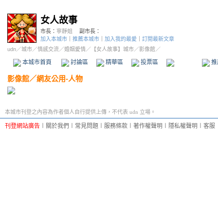
女人故事
市長：
寧靜姐
副市長：
加入本城市
｜
推薦本城市
｜
加入我的最愛
｜
訂閱最新文章
udn
／
城市
／
情感交流
／
婚姻愛情
／
【女人故事】城市
／影像館／
本城市首頁
討論區
精華區
投票區
影像館
推
影像館
／
網友公用-人物
本城市刊登之內容為作者個人自行提供上傳，不代表 udn 立場。
刊登網站廣告
︱
關於我們
︱
常見問題
︱
服務條款
︱
著作權聲明
︱
隱私權聲明
︱
客服