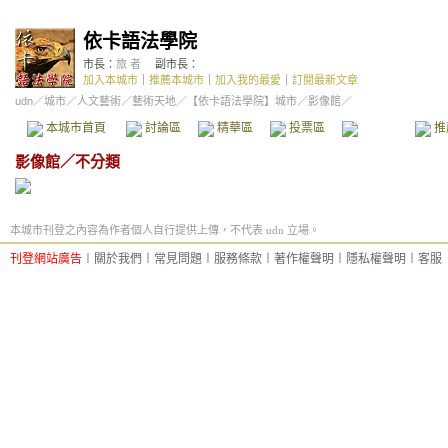
依卡語法學院
市長：
旅 者
副市長：
加入本城市
｜
推薦本城市
｜
加入我的最愛
｜
訂閱最新文章
udn
／
城市
／
人文藝術
／
藝術天地
／
【依卡語法學院】城市
／影像館／
本城市首頁
討論區
精華區
投票區
影像館
推
影像館
／
不分類
本城市刊登之內容為作者個人自行提供上傳，不代表 udn 立場。
刊登網站廣告
︱
關於我們
︱
常見問題
︱
服務條款
︱
著作權聲明
︱
隱私權聲明
︱
客服