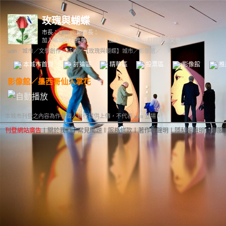
玫瑰與蝴蝶
市長：
Lilah
副市長：
加入本城市
｜
推薦本城市
｜
加入我的最愛
｜
訂閱最新文章
udn
／
城市
／
文學創作
／
詩詞
／
【玫瑰與蝴蝶】城市
／影像館／
本城市首頁
討論區
精華區
投票區
影像館
推
影像館
／
墨西哥仙人掌花
本城市刊登之內容為作者個人自行提供上傳，不代表 udn 立場。
刊登網站廣告
︱
關於我們
︱
常見問題
︱
服務條款
︱
著作權聲明
︱
隱私權聲明
︱
客服