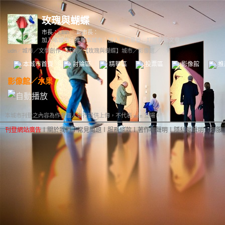
玫瑰與蝴蝶
市長：
Lilah
副市長：
加入本城市
｜
推薦本城市
｜
加入我的最愛
｜
訂閱最新文章
udn
／
城市
／
文學創作
／
詩詞
／
【玫瑰與蝴蝶】城市
／影像館／
本城市首頁
討論區
精華區
投票區
影像館
推
影像館
／
水果
本城市刊登之內容為作者個人自行提供上傳，不代表 udn 立場。
刊登網站廣告
︱
關於我們
︱
常見問題
︱
服務條款
︱
著作權聲明
︱
隱私權聲明
︱
客服