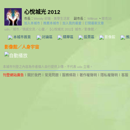
心悅城光 2012
市長：
Wendy 卯瑜 - 美學生活家
副市長：
Willtrue
、
傑克33
加入本城市
｜
推薦本城市
｜
加入我的最愛
｜
訂閱最新文章
udn
／
城市
／
情感交流
／
心靈
／
【心悅城光 2012】城市
／影像館／
本城市首頁
討論區
精華區
投票區
影像館
推
影像館
／
人身宇宙
本城市刊登之內容為作者個人自行提供上傳，不代表 udn 立場。
刊登網站廣告
︱
關於我們
︱
常見問題
︱
服務條款
︱
著作權聲明
︱
隱私權聲明
︱
客服