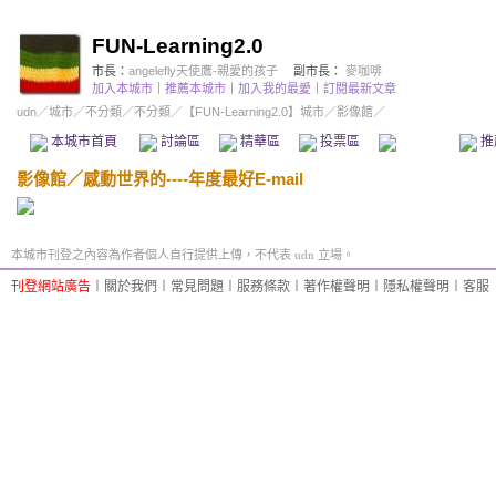
FUN-Learning2.0
市長：
angelefly天使鷹-親愛的孩子
副市長：
麥咖啡
加入本城市
｜
推薦本城市
｜
加入我的最愛
｜
訂閱最新文章
udn
／
城市
／
不分類
／
不分類
／
【FUN-Learning2.0】城市
／影像館／
本城市首頁
討論區
精華區
投票區
影像館
推
影像館
／
感動世界的----年度最好E-mail
本城市刊登之內容為作者個人自行提供上傳，不代表 udn 立場。
刊登網站廣告
︱
關於我們
︱
常見問題
︱
服務條款
︱
著作權聲明
︱
隱私權聲明
︱
客服