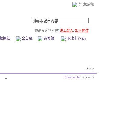
網路城邦
你還沒有登入喔(
馬上登入
/
加入會員
)
薦連結
公告區
訪客簿
市政中心
(0)
▲top
Powered by
udn.com