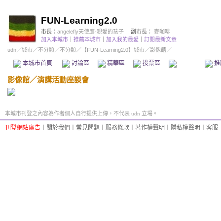
FUN-Learning2.0
市長：
angelefly天使鷹-親愛的孩子
副市長：
麥咖啡
加入本城市
｜
推薦本城市
｜
加入我的最愛
｜
訂閱最新文章
udn
／
城市
／
不分類
／
不分類
／
【FUN-Learning2.0】城市
／影像館／
本城市首頁
討論區
精華區
投票區
影像館
推
影像館
／
演講活動座談會
本城市刊登之內容為作者個人自行提供上傳，不代表 udn 立場。
刊登網站廣告
︱
關於我們
︱
常見問題
︱
服務條款
︱
著作權聲明
︱
隱私權聲明
︱
客服