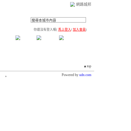
網路城邦
你還沒有登入喔(
馬上登入
/
加入會員
)
薦連結
公告區
訪客簿
市政中心
(0)
▲top
Powered by
udn.com