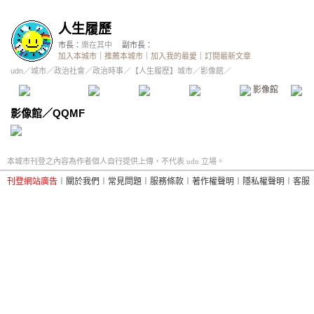
人生履歷
市長：
樂在其中
副市長：
加入本城市
｜
推薦本城市
｜
加入我的最愛
｜
訂閱最新文章
udn
／
城市
／
政治社會
／
政治時事
／
【人生履歷】城市
／影像館／
本城市首頁
討論區
精華區
投票區
影像館
推
影像館
／
QQMF
本城市刊登之內容為作者個人自行提供上傳，不代表 udn 立場。
刊登網站廣告
︱
關於我們
︱
常見問題
︱
服務條款
︱
著作權聲明
︱
隱私權聲明
︱
客服