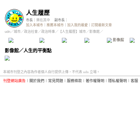
人生履歷
市長：
樂在其中
副市長：
加入本城市
｜
推薦本城市
｜
加入我的最愛
｜
訂閱最新文章
udn
／
城市
／
政治社會
／
政治時事
／
【人生履歷】城市
／影像館／
本城市首頁
討論區
精華區
投票區
影像館
推
影像館
／
人生的平衡點
本城市刊登之內容為作者個人自行提供上傳，不代表 udn 立場。
刊登網站廣告
︱
關於我們
︱
常見問題
︱
服務條款
︱
著作權聲明
︱
隱私權聲明
︱
客服