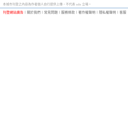
本城市刊登之內容為作者個人自行提供上傳，不代表 udn 立場。
刊登網站廣告
︱
關於我們
︱
常見問題
︱
服務條款
︱
著作權聲明
︱
隱私權聲明
︱
客服