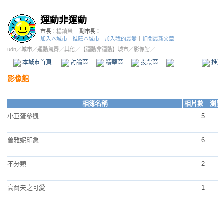
運動非運動
市長：
楊鎮榮
副市長：
加入本城市
｜
推薦本城市
｜
加入我的最愛
｜
訂閱最新文章
udn
／
城市
／
運動競賽
／
其他
／
【運動非運動】城市
／影像館／
本城市首頁
討論區
精華區
投票區
影像館
推
影像館
相簿名稱
相片數
瀏
小巨蛋參觀
5
曾雅妮印象
6
不分類
2
高爾夫之可愛
1