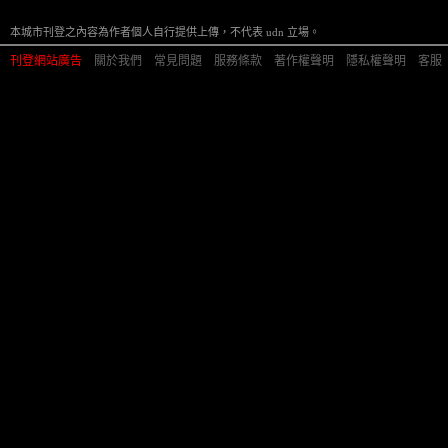
本城市刊登之內容為作者個人自行提供上傳，不代表 udn 立場。
刊登網站廣告
︱
關於我們
︱
常見問題
︱
服務條款
︱
著作權聲明
︱
隱私權聲明
︱
客服