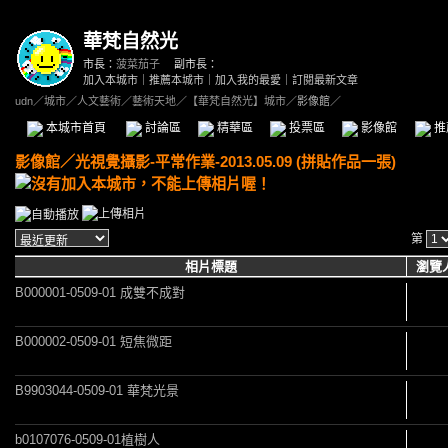
華梵自然光
市長：
菠菜茄子
副市長：
加入本城市
｜
推薦本城市
｜
加入我的最愛
｜
訂閱最新文章
udn
／
城市
／
人文藝術
／
藝術天地
／
【華梵自然光】城市
／影像館／
本城市首頁
討論區
精華區
投票區
影像館
推
影像館
／
光視覺攝影-平常作業-2013.05.09 (拼貼作品一張)
第
相片標題
瀏覽
B000001-0509-01 成雙不成對
B000002-0509-01 短焦微距
B9903044-0509-01 華梵光景
b0107076-0509-01植樹人