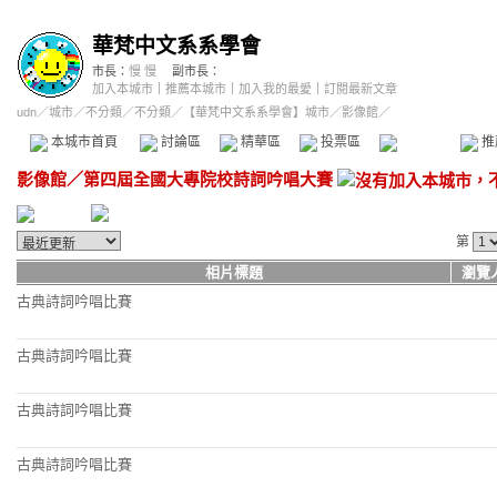
華梵中文系系學會
市長：
慢 慢
副市長：
加入本城市
｜
推薦本城市
｜
加入我的最愛
｜
訂閱最新文章
udn
／
城市
／
不分類
／
不分類
／
【華梵中文系系學會】城市
／影像館／
本城市首頁
討論區
精華區
投票區
影像館
推
影像館
／
第四屆全國大專院校詩詞吟唱大賽
第
相片標題
瀏覽
古典詩詞吟唱比賽
古典詩詞吟唱比賽
古典詩詞吟唱比賽
古典詩詞吟唱比賽