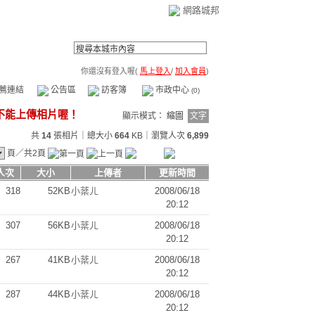
網路城邦
你還沒有登入喔(
馬上登入
/
加入會員
)
薦連結
公告區
訪客簿
市政中心
(0)
顯示模式：
縮圖
文字
共
14
張相片｜總大小
664
KB｜瀏覽人次
6,899
頁／共2頁
人次
大小
上傳者
更新時間
318
52KB
小棻ㄦ
2008/06/18
20:12
307
56KB
小棻ㄦ
2008/06/18
20:12
267
41KB
小棻ㄦ
2008/06/18
20:12
287
44KB
小棻ㄦ
2008/06/18
20:12