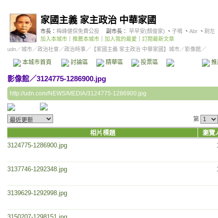
家國主義 家主政治 中華家國
市長：
梅峰健保免費公投
副市長：
早早安(顏俊家)
、
子鳴
、
Abr
、
尉左
加入本城市
｜
推薦本城市
｜
加入我的最愛
｜
訂閱最新文章
udn
／
城市
／
政治社會
／
政治時事
／
【家國主義 家主政治 中華家國】城市
／影像館／
本城市首頁
討論區
精華區
投票區
影像館
推
影像館
／
3124775-1286900.jpg
http://udn.com/NEWS/MEDIA/3124775-1286900.jpg
第
相片標題
瀏覽
3124775-1286900.jpg
3137746-1292348.jpg
3139629-1292998.jpg
3150207-1298151.jpg