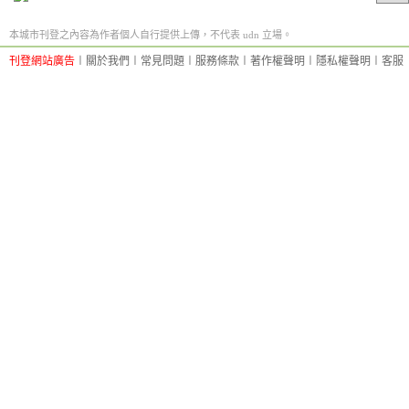
本城市刊登之內容為作者個人自行提供上傳，不代表 udn 立場。
刊登網站廣告
︱
關於我們
︱
常見問題
︱
服務條款
︱
著作權聲明
︱
隱私權聲明
︱
客服