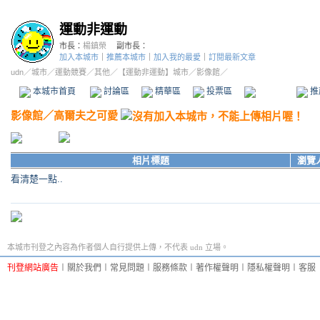
運動非運動
市長：
楊鎮榮
副市長：
加入本城市
｜
推薦本城市
｜
加入我的最愛
｜
訂閱最新文章
udn
／
城市
／
運動競賽
／
其他
／
【運動非運動】城市
／影像館／
本城市首頁
討論區
精華區
投票區
影像館
推
影像館
／
高爾夫之可愛
相片標題
瀏覽
看清楚一點..
本城市刊登之內容為作者個人自行提供上傳，不代表 udn 立場。
刊登網站廣告
︱
關於我們
︱
常見問題
︱
服務條款
︱
著作權聲明
︱
隱私權聲明
︱
客服