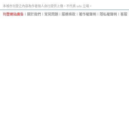
本城市刊登之內容為作者個人自行提供上傳，不代表 udn 立場。
刊登網站廣告
︱
關於我們
︱
常見問題
︱
服務條款
︱
著作權聲明
︱
隱私權聲明
︱
客服