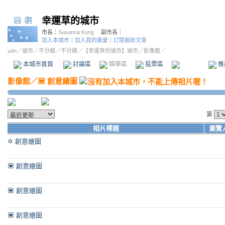
幸運草的城市
市長：
Susanna Kung
副市長：
加入本城市
｜
加入我的最愛
｜
訂閱最新文章
udn
／
城市
／
不分類
／
不分類
／
【幸運草的城市】城市
／影像館／
本城市首頁
討論區
精華區
投票區
影像館
推
影像館
／
💟 創意繪圖
第
相片標題
瀏覽
✡️ 創意繪圖
💟 創意繪圖
💟 創意繪圖
💟 創意繪圖