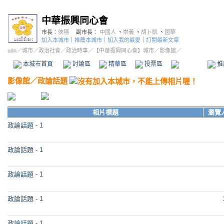
中華振興同心會
市長：
俠隱
副市長：
中國人
、
崇義
、
胡卜凱
、
國華
加入本城市
｜
推薦本城市
｜
加入我的最愛
｜
訂閱最新文章
udn
／
城市
／
政治社會
／
政治時事
／
【中華振興同心會】城市
／影像館／
本城市首頁
討論區
精華區
投票區
影像館
推
影像館
／
政論話題
相片標題
瀏覽
政論話題 - 1
政論話題 - 1
政論話題 - 1
政論話題 - 1
政論話題 - 1