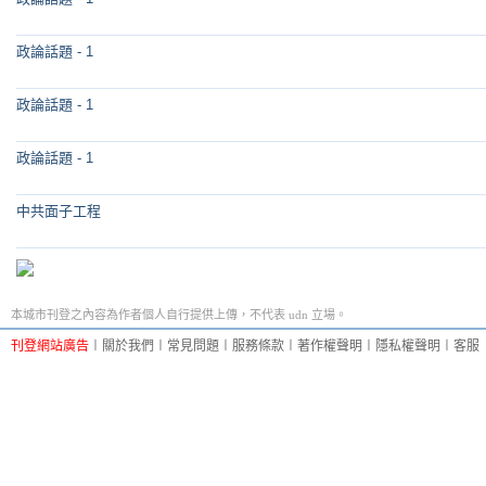
政論話題 - 1
政論話題 - 1
政論話題 - 1
中共面子工程
本城市刊登之內容為作者個人自行提供上傳，不代表 udn 立場。
刊登網站廣告
︱
關於我們
︱
常見問題
︱
服務條款
︱
著作權聲明
︱
隱私權聲明
︱
客服