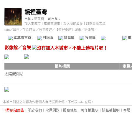
鏡裡臺灣
市長：
麥芽糖
副市長：
加入本城市
｜
推薦本城市
｜
加入我的最愛
｜
訂閱最新文章
udn
／
城市
／
生活時尚
／
收集嗜好
／
【鏡裡臺灣】城市
／影像館／
本城市首頁
討論區
精華區
投票區
影像館
推
影像館
／
音樂
相片標題
瀏覽
太陽觀測站
本城市刊登之內容為作者個人自行提供上傳，不代表 udn 立場。
刊登網站廣告
︱
關於我們
︱
常見問題
︱
服務條款
︱
著作權聲明
︱
隱私權聲明
︱
客服