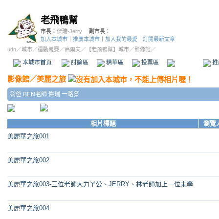
老飛鴨幫
市長：
傑瑞-Jerry
副市長：
加入本城市
｜
推薦本城市
｜
加入我的最愛
｜
訂閱最新文章
udn
／
城市
／
運動競賽
／
高爾夫
／
【老飛鴨幫】城市
／影像館／
本城市首頁
討論區
精華區
投票區
影像館
推
影像館
／
美麗之旅
翁爸 BEN老師 傑瑞 一路發
相片標題
瀏覽
美麗華之旅001
美麗華之旅002
美麗華之旅003-三位老師大力ㄚ公、JERRY、林老師加上一位末學
美麗華之旅004