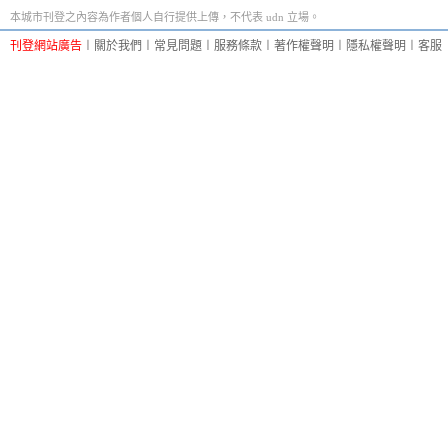
本城市刊登之內容為作者個人自行提供上傳，不代表 udn 立場。
刊登網站廣告
︱
關於我們
︱
常見問題
︱
服務條款
︱
著作權聲明
︱
隱私權聲明
︱
客服