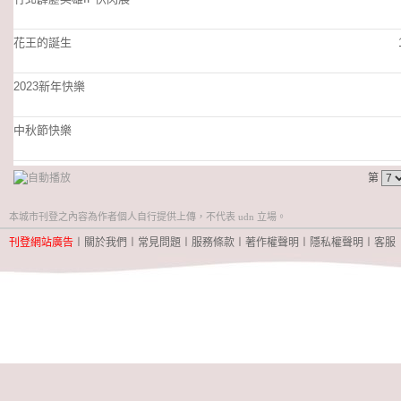
花王的誕生
2023新年快樂
中秋節快樂
第
本城市刊登之內容為作者個人自行提供上傳，不代表 udn 立場。
刊登網站廣告
︱
關於我們
︱
常見問題
︱
服務條款
︱
著作權聲明
︱
隱私權聲明
︱
客服