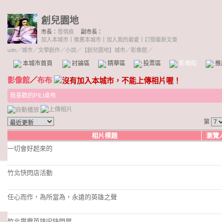
創兒園地
市長：
雪情痕
副市長：
加入本城市
｜
推薦本城市
｜
加入我的最愛
｜
訂閱最新文章
udn
／
城市
／
文學創作
／
小說
／
【創兒園地】城市
／影像館／
本城市首頁
討論區
精華區
投票區
影像館
推
影像館
／
布布
我喜歡的PILI桌布
第
相片標題
瀏覽
一切會好起來的
竹北快閃店活動
任心而作，為所當為，永遠的英雄之聲
竹北霹靂英雄IP快閃展