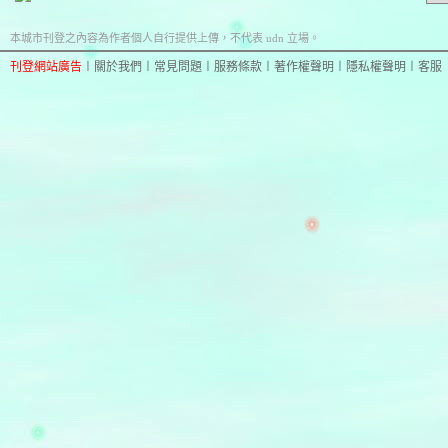
本城市刊登之內容為作者個人自行提供上傳，不代表 udn 立場。
刊登網站廣告
︱
關於我們
︱
常見問題
︱
服務條款
︱
著作權聲明
︱
隱私權聲明
︱
客服