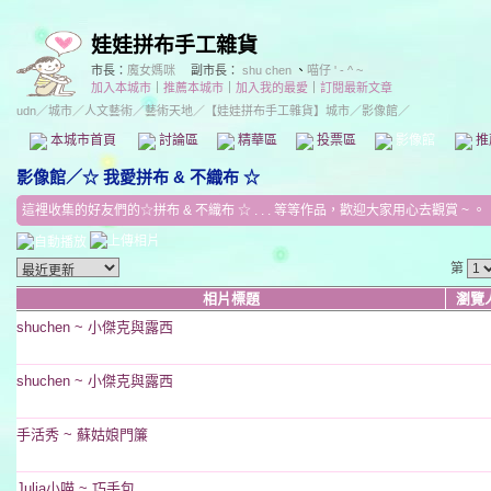
娃娃拼布手工雜貨
市長：
魔女媽咪
副市長：
shu chen
、
喵仔 ' - ^ ~
加入本城市
｜
推薦本城市
｜
加入我的最愛
｜
訂閱最新文章
udn
／
城市
／
人文藝術
／
藝術天地
／
【娃娃拼布手工雜貨】城市
／影像館／
本城市首頁
討論區
精華區
投票區
影像館
推
影像館
／
☆ 我愛拼布 & 不織布 ☆
這裡收集的好友們的☆拼布 & 不織布 ☆ . . . 等等作品，歡迎大家用心去觀賞 ~ 。
第
相片標題
瀏覽
shuchen ~ 小傑克與露西
shuchen ~ 小傑克與露西
手活秀 ~ 蘇姑娘門簾
Julia小喵 ~ 巧手包