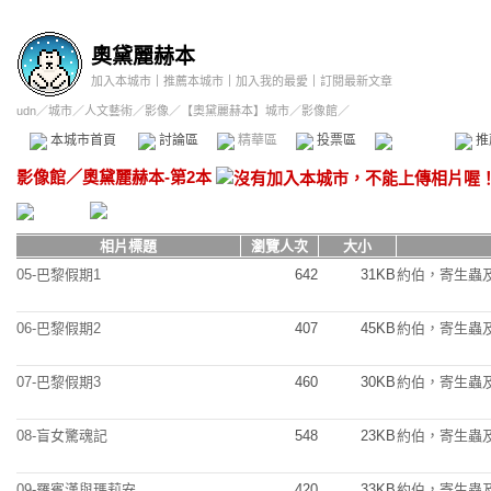
奧黛麗赫本
加入本城市
｜
推薦本城市
｜
加入我的最愛
｜
訂閱最新文章
udn
／
城市
／
人文藝術
／
影像
／
【奧黛麗赫本】城市
／影像館／
本城市首頁
討論區
精華區
投票區
影像館
推
影像館
／
奧黛麗赫本-第2本
相片標題
瀏覽人次
大小
05-巴黎假期1
642
31KB
約伯，寄生蟲
06-巴黎假期2
407
45KB
約伯，寄生蟲
07-巴黎假期3
460
30KB
約伯，寄生蟲
08-盲女驚魂記
548
23KB
約伯，寄生蟲
09-羅賓漢與瑪莉安
420
33KB
約伯，寄生蟲