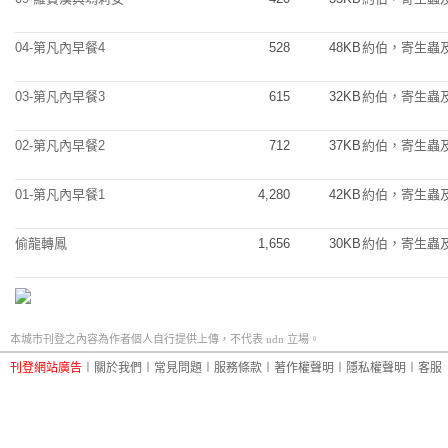
04-第凡內早餐4
528
48KB
約伯，寄生蟲
03-第凡內早餐3
615
32KB
約伯，寄生蟲
02-第凡內早餐2
712
37KB
約伯，寄生蟲
01-第凡內早餐1
4,280
42KB
約伯，寄生蟲
偷龍轉鳳
1,656
30KB
約伯，寄生蟲
本城市刊登之內容為作者個人自行提供上傳，不代表 udn 立場。
刊登網站廣告
︱
關於我們
︱
常見問題
︱
服務條款
︱
著作權聲明
︱
隱私權聲明
︱
客服