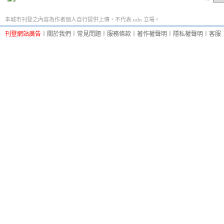
本城市刊登之內容為作者個人自行提供上傳，不代表 udn 立場。
刊登網站廣告
︱
關於我們
︱
常見問題
︱
服務條款
︱
著作權聲明
︱
隱私權聲明
︱
客服