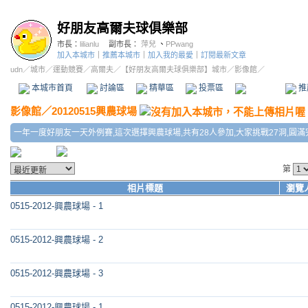
好朋友高爾夫球俱樂部
市長：
lilianlu
副市長：
萍兒
、
PPwang
加入本城市
｜
推薦本城市
｜
加入我的最愛
｜
訂閱最新文章
udn
／
城市
／
運動競賽
／
高爾夫
／
【好朋友高爾夫球俱樂部】城市
／影像館／
本城市首頁
討論區
精華區
投票區
影像館
推
影像館
／
20120515興農球場
一年一度好朋友一天外例賽,這次選擇興農球場,共有28人參加,大家挑戰27洞,圓滿
第
相片標題
瀏覽
0515-2012-興農球場 - 1
0515-2012-興農球場 - 2
0515-2012-興農球場 - 3
0515-2012-興農球場 - 1