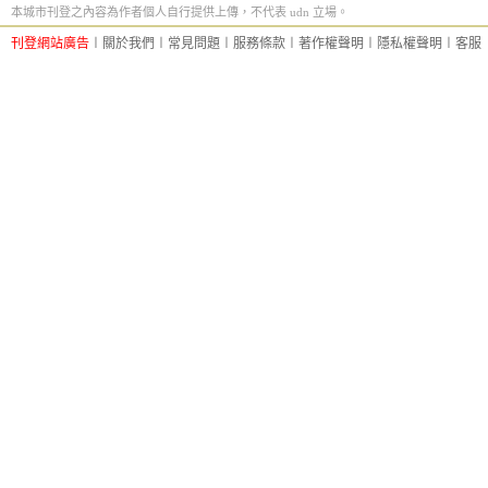
本城市刊登之內容為作者個人自行提供上傳，不代表 udn 立場。
刊登網站廣告
︱
關於我們
︱
常見問題
︱
服務條款
︱
著作權聲明
︱
隱私權聲明
︱
客服