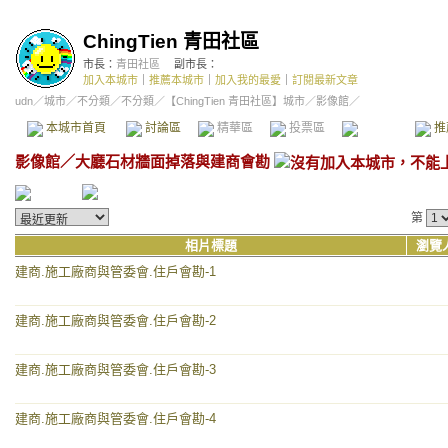
ChingTien 青田社區
市長：
青田社區
副市長：
加入本城市
｜
推薦本城市
｜
加入我的最愛
｜
訂閱最新文章
udn
／
城市
／
不分類
／
不分類
／
【ChingTien 青田社區】城市
／影像館／
本城市首頁
討論區
精華區
投票區
影像館
推
影像館
／
大廳石材牆面掉落與建商會勘
第
相片標題
瀏覽
建商.施工廠商與管委會.住戶會勘-1
建商.施工廠商與管委會.住戶會勘-2
建商.施工廠商與管委會.住戶會勘-3
建商.施工廠商與管委會.住戶會勘-4