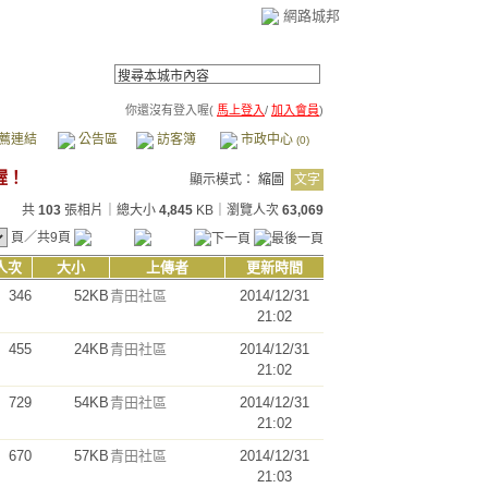
網路城邦
你還沒有登入喔(
馬上登入
/
加入會員
)
薦連結
公告區
訪客簿
市政中心
(0)
顯示模式：
縮圖
文字
共
103
張相片｜總大小
4,845
KB｜瀏覽人次
63,069
頁／共9頁
人次
大小
上傳者
更新時間
346
52KB
青田社區
2014/12/31
21:02
455
24KB
青田社區
2014/12/31
21:02
729
54KB
青田社區
2014/12/31
21:02
670
57KB
青田社區
2014/12/31
21:03