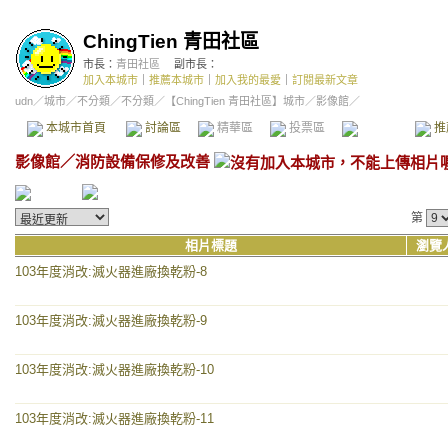
ChingTien 青田社區
市長：
青田社區
副市長：
加入本城市
｜
推薦本城市
｜
加入我的最愛
｜
訂閱最新文章
udn
／
城市
／
不分類
／
不分類
／
【ChingTien 青田社區】城市
／影像館／
本城市首頁
討論區
精華區
投票區
影像館
推
影像館
／
消防設備保修及改善
第
相片標題
瀏覽
103年度消改:滅火器進廠換乾粉-8
103年度消改:滅火器進廠換乾粉-9
103年度消改:滅火器進廠換乾粉-10
103年度消改:滅火器進廠換乾粉-11