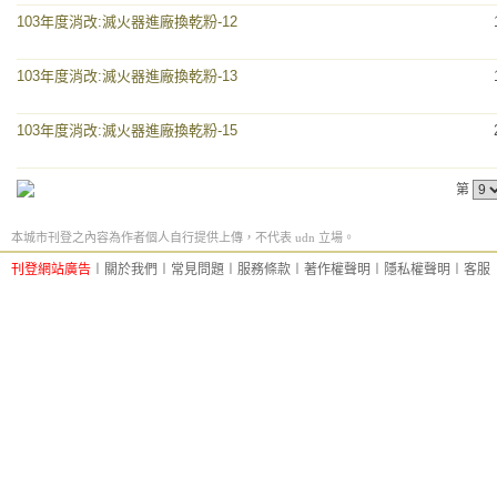
103年度消改:滅火器進廠換乾粉-12
103年度消改:滅火器進廠換乾粉-13
103年度消改:滅火器進廠換乾粉-15
第
本城市刊登之內容為作者個人自行提供上傳，不代表 udn 立場。
刊登網站廣告
︱
關於我們
︱
常見問題
︱
服務條款
︱
著作權聲明
︱
隱私權聲明
︱
客服