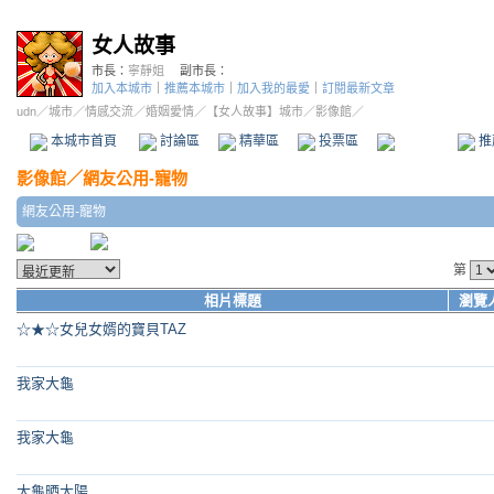
女人故事
市長：
寧靜姐
副市長：
加入本城市
｜
推薦本城市
｜
加入我的最愛
｜
訂閱最新文章
udn
／
城市
／
情感交流
／
婚姻愛情
／
【女人故事】城市
／影像館／
本城市首頁
討論區
精華區
投票區
影像館
推
影像館
／
網友公用-寵物
網友公用-寵物
第
相片標題
瀏覽
☆★☆女兒女婿的寶貝TAZ
我家大龜
我家大龜
大龜晒太陽