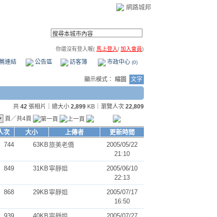
網路城邦
你還沒有登入喔(
馬上登入
/
加入會員
)
薦連結
公告區
訪客簿
市政中心
(0)
顯示模式：
縮圖
文字
共
42
張相片｜總大小
2,899
KB｜瀏覽人次
22,809
頁／共4頁
人次
大小
上傳者
更新時間
744
63KB
旅美老僑
2005/05/22
21:10
849
31KB
寧靜姐
2005/06/10
22:13
868
29KB
寧靜姐
2005/07/17
16:50
939
40KB
寧靜姐
2005/07/27