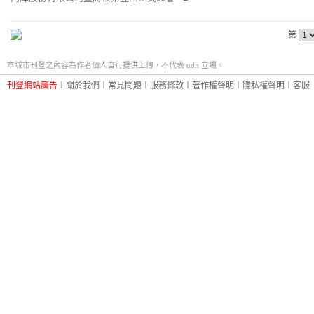
第
本城市刊登之內容為作者個人自行提供上傳，不代表 udn 立場。
刊登網站廣告
︱
關於我們
︱
常見問題
︱
服務條款
︱
著作權聲明
︱
隱私權聲明
︱
客服