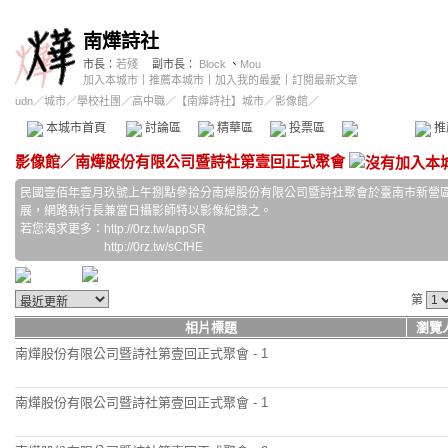
南燁詩社
市長：
若殘
副市長：
Block
、
Mou
加入本城市
｜
推薦本城市
｜
加入我的最愛
｜
訂閱最新文章
udn
／
城市
／
學校社團
／
高中職
／
【南燁詩社】城市
／影像館／
本城市首頁
討論區
精華區
投票區
影像館
推
影像館
／
南燁股份有限公司暨詩社第壹回正式聚會
民國壹佰年壹月玖號上午捌點參拾分南燁股份有限公司暨詩社聚會於臺南市新營
展，網路執行長兼當日攝影師特以影像紀錄之。
若您渴求更多：http://0rz.tw/appSR
http://0rz.tw/sCfHE
第
相片標題
瀏覽
南燁股份有限公司暨詩社第壹回正式聚會 - 1
南燁股份有限公司暨詩社第壹回正式聚會 - 1