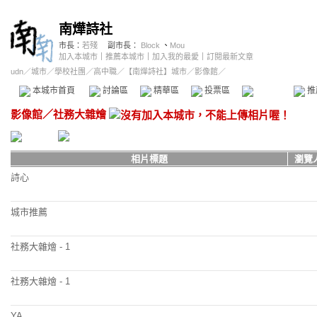
南燁詩社
市長：
若殘
副市長：
Block
、
Mou
加入本城市
｜
推薦本城市
｜
加入我的最愛
｜
訂閱最新文章
udn
／
城市
／
學校社團
／
高中職
／
【南燁詩社】城市
／影像館／
本城市首頁
討論區
精華區
投票區
影像館
推
影像館
／
社務大雜燴
相片標題
瀏覽
詩心
城市推薦
社務大雜燴 - 1
社務大雜燴 - 1
YA