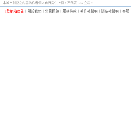
本城市刊登之內容為作者個人自行提供上傳，不代表 udn 立場。
刊登網站廣告
︱
關於我們
︱
常見問題
︱
服務條款
︱
著作權聲明
︱
隱私權聲明
︱
客服