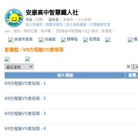
安康高中智慧鐵人社
市長：
阿關~
副市長：
朱晉杰
、
小小羊咩
加入本城市
｜
推薦本城市
｜
加入我的最愛
｜
訂閱最新文章
udn
／
城市
／
學校社團
／
高中職
／
【安康高中智慧鐵人社】城市
／影像館／
本城市首頁
討論區
精華區
投票區
影像館
推
影像館
／
6/9方程毅VS曾培琪
第
相片標題
瀏覽
6/9方程毅VS曾培琪 - 1
6/9方程毅VS曾培琪 - 2
6/9方程毅VS曾培琪 - 3
6/9方程毅VS曾培琪 - 4