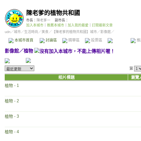
陳老爹的植物共和國
市長：
陳老爹一
副市長：
加入本城市
｜
推薦本城市
｜
加入我的最愛
｜
訂閱最新文章
udn
／
城市
／
生活時尚
／
美食
／
【陳老爹的植物共和國】城市
／影像館／
本城市首頁
討論區
精華區
投票區
影像館
推
影像館
／
植物
第
相片標題
瀏覽
植物 - 1
植物 - 2
植物 - 3
植物 - 4