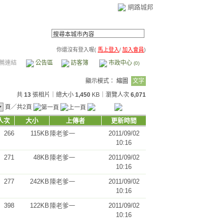
網路城邦
你還沒有登入喔(
馬上登入
/
加入會員
)
薦連結
公告區
訪客簿
市政中心
(0)
顯示模式：
縮圖
文字
共
13
張相片｜總大小
1,450
KB｜瀏覽人次
6,071
頁／共2頁
人次
大小
上傳者
更新時間
266
115KB
陳老爹一
2011/09/02
10:16
271
48KB
陳老爹一
2011/09/02
10:16
277
242KB
陳老爹一
2011/09/02
10:16
398
122KB
陳老爹一
2011/09/02
10:16